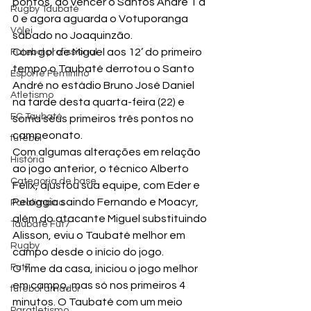
pontos, ao vencer o Santos André 1 a 
Rugby Taubaté
0 e agora aguarda o Votuporanga 
Vôlei
sábado no Joaquinzão.
Com gol de Miguel aos 12’ do primeiro 
Futebol profissional
tempo o Taubaté derrotou o Santo 
Esporte Feminino
André no estádio Bruno José Daniel 
Atletismo
na tarde desta quarta-feira (22) e 
EC Taubaté
soma seus primeiros três pontos no 
campeonato.
futebol
Com algumas alterações em relação 
História
ao jogo anterior, o técnico Alberto 
Categoria de base
Felix, ajustou sua equipe, com Eder e 
Peloggia saindo Fernando e Moacyr,  
Paralímpico
além do atacante Miguel substituindo 
Taubaté Fut7
Alisson, eviu o Taubaté melhor em 
Rugby
campo desde o início do jogo.
Fut7
O time da casa, iniciou o jogo melhor 
em campo, mas só nos primeiros 4 
futebol amador
minutos. O Taubaté com um meio 
Paratletismo