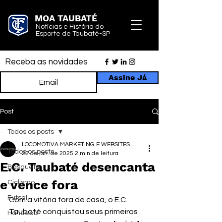
MOA TAUBATÉ
Notícias e História do
Esporte de Taubaté-SP
Receba as novidades
Assine Já
Post
Todos os posts
LOCOMOTIVA MARKETING E WEBSITES
Todos os posts
22 de jan. de 2025
2 min de leitura
E.C. Taubaté desencanta
Basquete
e vence fora
Ciclismo
Futsal
Com a vitória fora de casa, o E.C. 
Taubaté conquistou seus primeiros 
Handebol