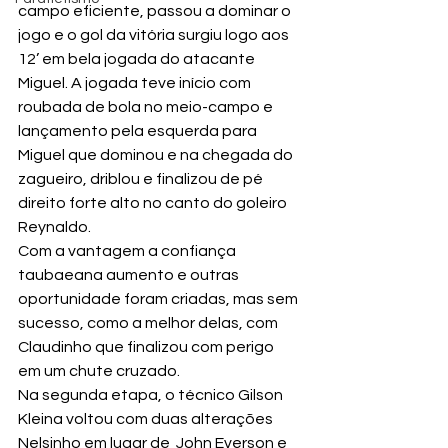
campo eficiente, passou a dominar o 
jogo e o gol da vitória surgiu logo aos 
12’ em bela jogada do atacante 
Miguel. A jogada teve início com 
roubada de bola no meio-campo e 
lançamento pela esquerda para 
Miguel que dominou e na chegada do 
zagueiro, driblou e finalizou de pé 
direito forte alto no canto do goleiro 
Reynaldo.
Com a vantagem a confiança 
taubaeana aumento e outras 
oportunidade foram criadas, mas sem 
sucesso, como a melhor delas, com 
Claudinho que finalizou com perigo 
em um chute cruzado.
Na segunda etapa, o técnico Gilson 
Kleina voltou com duas alterações 
Nelsinho em lugar de  John Everson e 