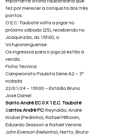
importante vitória taubateana que 
fez por merecer a conquista dos três 
pontos.
O E.C. Taubaté volta a jogar no 
próximo sábado (25), recebendo no 
Joaquinzão, às 15h00, o 
Votuporanguense.
Os ingressos para o jogo já estão à 
venda.
Ficha Técnica:
Campeonato Paulsita Série A2 – 3ª 
rodada
22/01/24 – 15h00 – Estádio Bruno 
José Daniel
Santo André EC 0 X 1 E.C. Taubaté
S
antos André FC:
 Reynaldo; André 
Krobel (Pedrinho), Rafael Milhorim, 
Eduardo Grasson e Rafael Verone; 
John Everson (Nelsinho), Netto, Bruno 