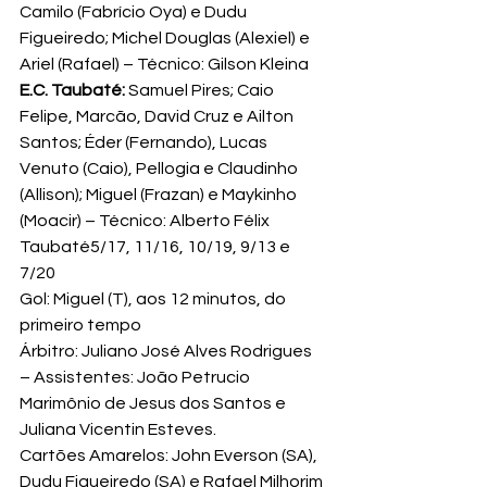
Camilo (Fabrício Oya) e Dudu 
Figueiredo; Michel Douglas (Alexiel) e 
Ariel (Rafael) – Técnico: Gilson Kleina
E.C. Taubaté: 
Samuel Pires; Caio 
Felipe, Marcão, David Cruz e Ailton 
Santos; Éder (Fernando), Lucas 
Venuto (Caio), Pellogia e Claudinho 
(Allison); Miguel (Frazan) e Maykinho 
(Moacir) – Técnico: Alberto Félix
Taubaté5/17, 11/16, 10/19, 9/13 e 
7/20
Gol: Miguel (T), aos 12 minutos, do 
primeiro tempo
Árbitro: Juliano José Alves Rodrigues 
– Assistentes: João Petrucio 
Marimônio de Jesus dos Santos e 
Juliana Vicentin Esteves.
Cartões Amarelos: John Everson (SA), 
Dudu Figueiredo (SA) e Rafael Milhorim 