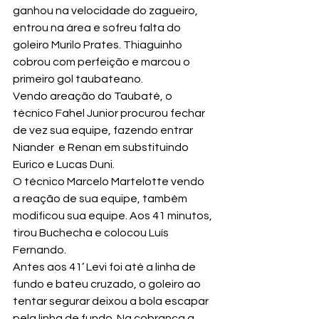
ganhou na velocidade do zagueiro, 
entrou na área e sofreu falta do 
goleiro Murilo Prates. Thiaguinho 
cobrou com perfeição e marcou o 
primeiro gol taubateano.
Vendo areação do Taubaté, o 
técnico Fahel Junior procurou fechar 
de vez sua equipe, fazendo entrar 
Niander  e Renan em substituindo 
Eurico e Lucas Duni.
O técnico Marcelo Martelotte vendo 
a reação de sua equipe, também 
modificou sua equipe. Aos 41 minutos, 
tirou Buchecha e colocou Luís 
Fernando.
Antes aos 41’ Levi foi até a linha de 
fundo e bateu cruzado, o goleiro ao 
tentar segurar deixou a bola escapar 
pela linha de fundo. Na cobrança a 