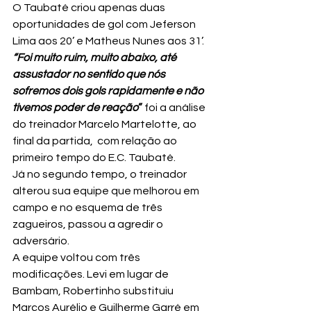
O Taubaté criou apenas duas 
oportunidades de gol com Jeferson 
Lima aos 20’ e Matheus Nunes aos 31’.
“Foi muito ruim, muito abaixo, até 
assustador no sentido que nós 
sofremos dois gols rapidamente e não 
tivemos poder de reação
”
 foi a análise 
do treinador Marcelo Martelotte, ao 
final da partida,  com relação ao 
primeiro tempo do E.C. Taubaté.
Já no segundo tempo, o treinador 
alterou sua equipe que melhorou em 
campo e no esquema de três 
zagueiros, passou a agredir o 
adversário.
A equipe voltou com três 
modificações. Levi em lugar de 
Bambam, Robertinho substituiu 
Marcos Aurélio e Guilherme Garré em 