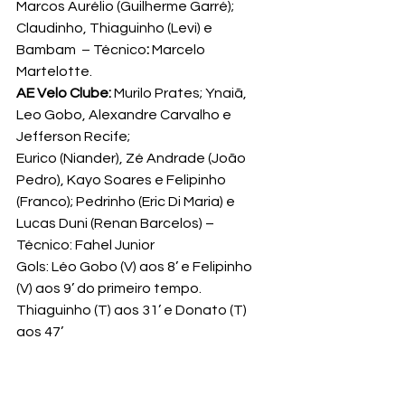
Marcos Aurélio (Guilherme Garré); 
Claudinho, Thiaguinho (Levi) e 
Bambam  – Técnico
:
 Marcelo 
Martelotte.
AE Velo Clube:
 Murilo Prates; Ynaiã, 
Leo Gobo, Alexandre Carvalho e 
Jefferson Recife;

Eurico (Niander), Zé Andrade (João 
Pedro), Kayo Soares e Felipinho 
(Franco); Pedrinho (Eric Di Maria) e 
Lucas Duni (Renan Barcelos) – 
Técnico: Fahel Junior
Gols: Léo Gobo (V) aos 8’ e Felipinho 
(V) aos 9’ do primeiro tempo. 
Thiaguinho (T) aos 31’ e Donato (T) 
aos 47’
Árbitro: Adriano de Assis Miranda – 
Assistentes: Leonardo Tadeu Pedro e 
Bruno Silva de Jesus.