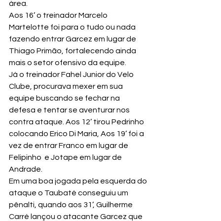
área.
Aos 16’ o treinador Marcelo 
Martelotte foi para o tudo ou nada 
fazendo entrar Garcez em lugar de 
Thiago Primão, fortalecendo ainda 
mais o setor ofensivo da equipe.
Já o treinador Fahel Junior do Velo 
Clube, procurava mexer em sua 
equipe buscando se fechar na 
defesa e tentar se aventurar nos 
contra ataque. Aos 12’ tirou Pedrinho 
colocando Erico Di Maria, Aos 19’ foi a 
vez de entrar Franco em lugar de 
Felipinho  e Jotape em lugar de 
Andrade.
Em uma boa jogada pela esquerda do 
ataque o Taubaté conseguiu um 
pênalti, quando aos 31’, Guilherme 
Carré lançou o atacante Garcez que 