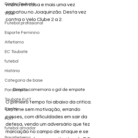
Rugby Taubaté
vitória em casa e mais uma vez 
empatou no Joaquinzão. Desta vez 
Vôlei
contra o Velo Clube 2 a 2.
Futebol profissional
Esporte Feminino
Atletismo
EC Taubaté
futebol
História
Categoria de base
Donato comemora o gol de empate 
Paralímpico
Taubaté Fut7
O primeiro tempo foi abaixo da critica. 
Um time sem motivação, errando 
Rugby
passes, com dificuldades em sair da 
Fut7
defesa, vendo um adversário que fez 
futebol amador
marcação no campo de ataque e se 
Paratletismo