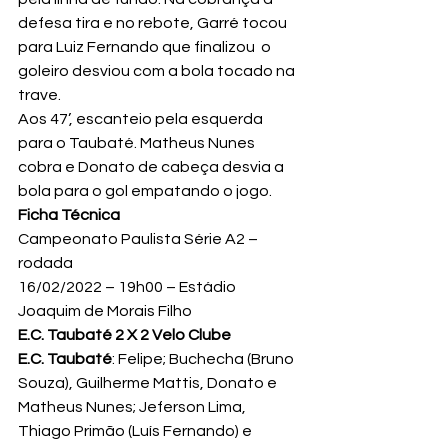
defesa tira e no rebote, Garré tocou 
para Luiz Fernando que finalizou  o 
goleiro desviou com a bola tocado na 
trave.
Aos 47’, escanteio pela esquerda 
para o Taubaté. Matheus Nunes 
cobra e Donato de cabeça desvia a 
bola para o gol empatando o jogo.
Ficha Técnica
Campeonato Paulista Série A2 –  
rodada
16/02/2022 – 19h00 – Estádio 
Joaquim de Morais Filho
E.C. Taubaté 2 X 2 Velo Clube
E.C. Taubaté
: Felipe; Buchecha (Bruno 
Souza), Guilherme Mattis, Donato e 
Matheus Nunes; Jeferson Lima, 
Thiago Primão (Luís Fernando) e 