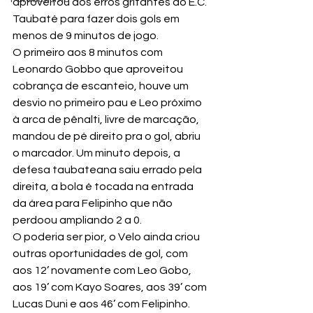
aproveitou dos erros gritantes do E.C. 
Taubaté para fazer dois gols em 
menos de 9 minutos de jogo.
O primeiro aos 8 minutos com 
Leonardo Gobbo que aproveitou 
cobrança de escanteio, houve um 
desvio no primeiro pau e Leo próximo 
à arca de pênalti, livre de marcação, 
mandou de pé direito pra o gol, abriu 
o marcador. Um minuto depois, a 
defesa taubateana saiu errado pela 
direita, a bola é tocada na entrada 
da área para Felipinho que não 
perdoou ampliando 2 a 0.
O poderia ser pior, o Velo ainda criou 
outras oportunidades de gol, com 
aos 12’ novamente com Leo Gobo, 
aos 19’ com Kayo Soares, aos 39’ com 
Lucas Duni e aos 46’ com Felipinho.