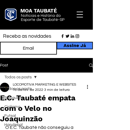
MOA TAUBATÉ
Notícias e História do
Esporte de Taubaté-SP
Receba as novidades
Assine Já
Post
Todos os posts
LOCOMOTIVA MARKETING E WEBSITES
Todos os posts
16 de fev. de 2022
3 min de leitura
E.C. Taubaté empata
Basquete
com o Velo no
Ciclismo
Futsal
Joaquinzão
Handebol
O E.C. Taubaté não conseguiu a 