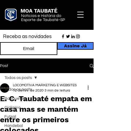
MOA TAUBATÉ
Notícias e História do
Esporte de Taubaté-SP
Receba as novidades
Assine Já
Post
Todos os posts
LOCOMOTIVA MARKETING E WEBSITES
Todos os posts
12 de fev. de 2020
3 min de leitura
E. C. Taubaté empata em
Basquete
casa mas se mantém
Ciclismo
Futsal
entre os primeiros
Handebol
colocados