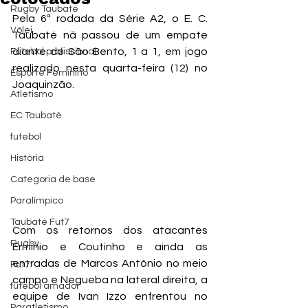
Rugby Taubaté
Pela 6ª rodada da Série A2, o E. C. 
Vôlei
Taubaté nã passou de um empate 
diante do São Bento, 1 a 1, em jogo 
Futebol profissional
realizado nesta quarta-feira (12) no 
Esporte Feminino
Joaquinzão.
Atletismo
EC Taubaté
futebol
História
Categoria de base
Paralímpico
Taubaté Fut7
Com os retornos dos atacantes 
Rugby
Ermínio e Coutinho e ainda as 
entradas de Marcos Antônio no meio 
Fut7
campo e Negueba na lateral direita, a 
futebol amador
equipe de Ivan Izzo enfrentou no 
Paratletismo