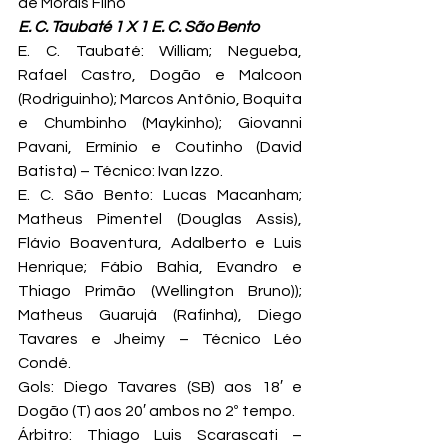
de Morais Filho
E. C. Taubaté 1 X 1 E. C. São Bento
E. C. Taubaté: William; Negueba, 
Rafael Castro, Dogão e Malcoon 
(Rodriguinho); Marcos Antônio, Boquita 
e Chumbinho (Maykinho); Giovanni 
Pavani, Ermínio e Coutinho (David 
Batista) – Técnico: Ivan Izzo.
E. C. São Bento: Lucas Macanham; 
Matheus Pimentel (Douglas Assis), 
Flávio Boaventura, Adalberto e Luis 
Henrique; Fábio Bahia, Evandro e 
Thiago Primão (Wellington Bruno)); 
Matheus Guarujá (Rafinha), Diego 
Tavares e Jheimy – Técnico Léo 
Condé.
Gols: Diego Tavares (SB) aos 18′ e 
Dogão (T) aos 20′ ambos no 2º tempo.
Árbitro: Thiago Luis Scarascati – 