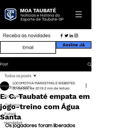
MOA TAUBATÉ
Notícias e História do
Esporte de Taubaté-SP
Receba as novidades
Assine Já
Post
Todos os posts
LOCOMOTIVA MARKETING E WEBSITES
Todos os posts
30 de dez. de 2019
2 min de leitura
E. C. Taubaté empata em
Basquete
jogo-treino com Água
Ciclismo
Futsal
Santa
Handebol
Os jogadores foram liberados 