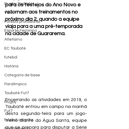
Rugby Taubaté
para os festejos do Ano Novo e 
retornam aos treinamentos no 
Vôlei
próximo dia 2, quando a equipe 
Futebol profissional
viaja para a uma pré-temporada 
Esporte Feminino
na cidade de Guararema.
Atletismo
EC Taubaté
futebol
História
Categoria de base
Paralímpico
Taubaté Fut7
Encerrando as atividades em 2019, o 
Rugby
Taubaté entrou em campo na manhã 
Fut7
desta segunda-feira para um jogo-
futebol amador
treino diante do Água Santa, equipe 
que se prepara para disputar a Série 
Paratletismo