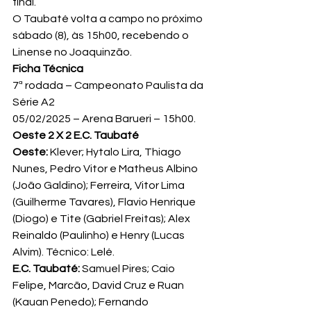
final.
O Taubaté volta a campo no próximo 
sábado (8), às 15h00, recebendo o 
Linense no Joaquinzão.
Ficha Técnica
7ª rodada – Campeonato Paulista da 
Série A2
05/02/2025 – Arena Barueri – 15h00.
Oeste 2 X 2 E.C. Taubaté
Oeste:
 Klever; Hytalo Lira, Thiago 
Nunes, Pedro Vitor e Matheus Albino 
(João Galdino); Ferreira, Vitor Lima 
(Guilherme Tavares), Flavio Henrique 
(Diogo) e Tite (Gabriel Freitas); Alex 
Reinaldo (Paulinho) e Henry (Lucas 
Alvim). Técnico: Lelé.
E.C. Taubaté: 
Samuel Pires; Caio 
Felipe, Marcão, David Cruz e Ruan 
(Kauan Penedo); Fernando 