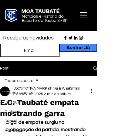
MOA TAUBATÉ
Notícias e História do
Esporte de Taubaté-SP
Receba as novidades
Assine Já
Post
Todos os posts
LOCOMOTIVA MARKETING E WEBSITES
Todos os posts
5 de fev. de 2025
2 min de leitura
E.C. Taubaté empata
Basquete
mostrando garra
Ciclismo
Futsal
O gol de empate surgiu na 
prorrogação da partida, mostrando 
Handebol