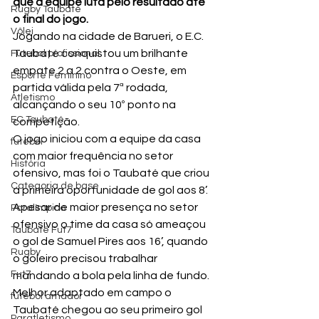
que a equipe luta pelo resultado até 
Rugby Taubaté
o final do jogo.
Vôlei
Jogando na cidade de Barueri, o E.C. 
Taubaté conquistou um brilhante 
Futebol profissional
empate 2 a 2 contra o Oeste, em 
Esporte Feminino
partida válida pela 7ª rodada, 
Atletismo
alcançando o seu 10º ponto na 
EC Taubaté
competição.
O jogo iniciou com a equipe da casa 
futebol
com maior frequência no setor 
História
ofensivo, mas foi o Taubaté que criou 
Categoria de base
a primeira oportunidade de gol aos 8’.
Apesar de maior presença no setor 
Paralímpico
ofensivo o time da casa só ameaçou 
Taubaté Fut7
o gol de Samuel Pires aos 16’, quando 
Rugby
o goleiro precisou trabalhar 
Fut7
mandando a bola pela linha de fundo.
Melhor adaptado em campo o 
futebol amador
Taubaté chegou ao seu primeiro gol 
Paratletismo