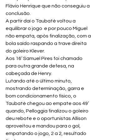
Flávio Henrique que não conseguiu a 
conclusão.
A partir daí o Taubaté voltou a 
equilibrar o jogo  e por pouco Miguel 
não empata, após finalização, com a 
bola saído raspando a trave direita 
do goleiro Klever.
Aos 16’ Samuel Pires foi chamado 
para outra grande defesa, na 
cabeçada de Henry.
Lutando até o último minuto, 
mostrando determinação, garra e 
bom condicionamento físico, o 
Taubaté chegou ao empate aos 49’ 
quando, Pelloggia finalizou o goleiro 
deu rebote e o oportunistas Allison 
aproveitou e mandou para o gol, 
empatando o jogo, 2 a 2, resultado 