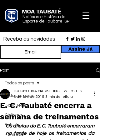
MOA TAUBATÉ
Notícias e História do
Esporte de Taubaté-SP
Receba as novidades
Assine Já
Post
Todos os posts
LOCOMOTIVA MARKETING E WEBSITES
Todos os posts
8 de fev. de 2019
3 min de leitura
E. C. Taubaté encerra a
Basquete
semana de treinamentos
Ciclismo
Futsal
Os atletas do E. C. Taubaté encerraram 
na tarde de hoje os treinamentos da 
Handebol