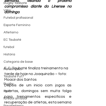
semana, visando o próximo 
Rugby Taubaté
compromisso diante do Linense no 
Vôlei
domingo
.
Futebol profissional
Esporte Feminino
Atletismo
EC Taubaté
futebol
História
Categoria de base
E. C. Taubaté finaliza treinamento na 
Paralímpico
tarde de hoje no Joaquinzão – foto: 
Taubaté Fut7
Moacir dos Santos
Rugby
Depois de um inicio com jogos as 
quartas, domingos sem muita folga 
Fut7
para treinamentos específicos e 
futebol amador
recuperação de atletas, esta semana 
Paratletismo