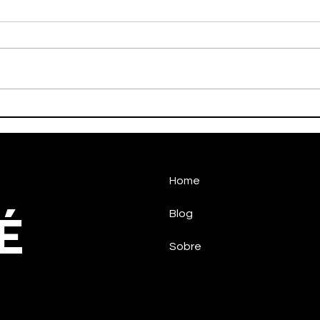
Faleceu nesta tarde o ex-
HAL
atleta Adamato
PAR
TAU
MED
NAC
Home
É
Blog
Sobre