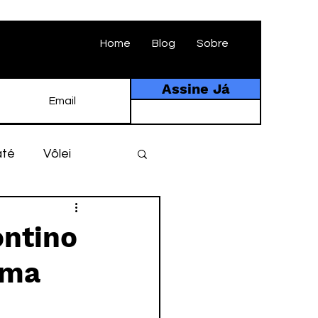
Home
Blog
Sobre
Assine Já
até
Vôlei
ebol
História
ontino
ima
tebol amador