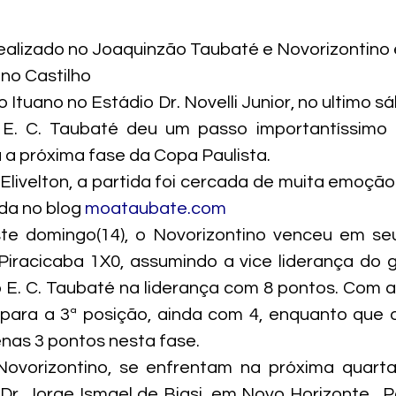
realizado no Joaquinzão Taubaté e Novorizontin
uno Castilho
 Ituano no Estádio Dr. Novelli Junior, no ultimo sá
 E. C. Taubaté deu um passo importantíssimo
a a próxima fase da Copa Paulista.
Elivelton, a partida foi cercada de muita emoção.
da no blog 
moataubate.com
e domingo(14), o Novorizontino venceu em seu
iracicaba 1X0, assumindo a vice liderança do g
 E. C. Taubaté na liderança com 8 pontos. Com a 
 para a 3ª posição, ainda com 4, enquanto que o
nas 3 pontos nesta fase.
ovorizontino, se enfrentam na próxima quarta-f
Dr. Jorge Ismael de Biasi, em Novo Horizonte.  P