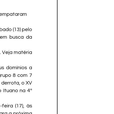
o empataram 
bado (13) pelo 
 em busca da 
 Veja matéria 
s domínios a 
rupo 8 com 7 
derrota, o XV 
 Ituano na 4ª 
eira (17), às 
ara a próxima 