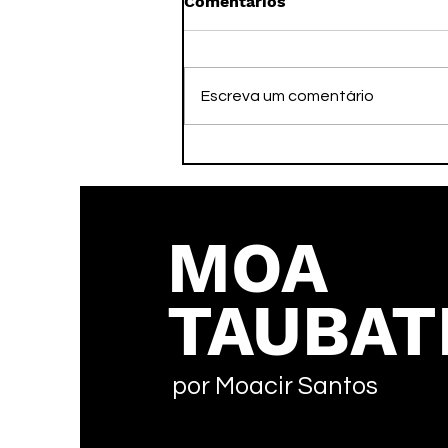
Comentários
Escreva um comentário
Meio século de bola: A
tradicional resenha dos
amigos que agita o Areão
em Taubaté
MOA
TAUBAT
por Moacir Santos