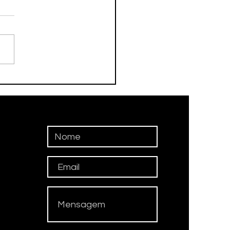
TEROFILISMO
ALÍMPICO DE
BATÉCONQUISTA
ALHA NO CIRCUITO
IONAL