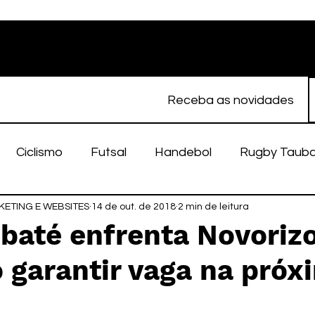
Receba as novidades
Ciclismo
Futsal
Handebol
Rugby Taub
ETING E WEBSITES
porte Feminino
14 de out. de 2018
Atletismo
2 min de leitura
EC Taubaté
fut
ubaté enfrenta Novoriz
 garantir vaga na próx
alímpico
Taubaté Fut7
Rugby
Fut7
fu