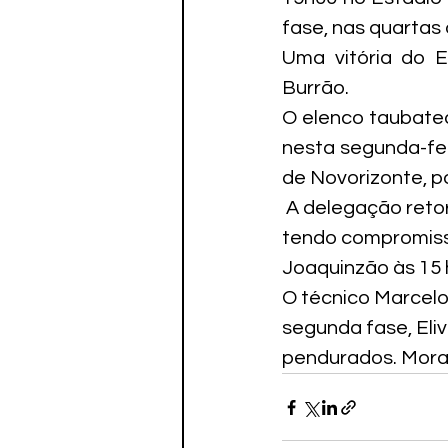
fase, nas quartas
Uma vitória do 
Burrão.
O elenco taubatea
nesta segunda-feir
de Novorizonte, p
 A delegação reto
tendo compromisso
Joaquinzão às 15 
O técnico Marcelo
segunda fase, Eli
pendurados. Mora