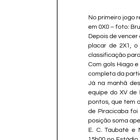
No primeiro jogo 
em 0X0 – foto: Br
Depois de vencer o
placar de 2X1, o
classificação par
Com gols Hiago e 
completa da parti
Já na manhã dest
equipe do XV de P
pontos, que tem o
de Piracicaba foi
posição soma ape
E. C. Taubaté e N
15h00 no Estádio 