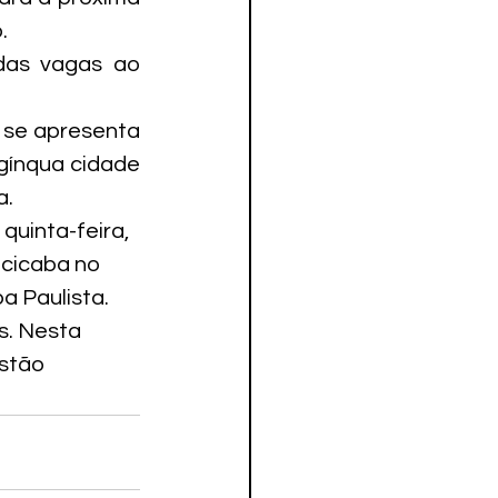
.
das vagas ao 
se apresenta 
gínqua cidade 
a.
uinta-feira, 
cicaba no 
a Paulista.
s. Nesta 
stão 