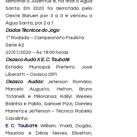
semifinal o Juventus e, na final o Água 
Santa. Em 2020 foi derrotado pelo 
Oeste Barueri por 3 a 0 e venceu o 
Água Santa, por 2 a 1.
Dados Técnicos do Jogo
1ª Rodada – Campeonato Paulista 
Série A2
22/01/2020 – Ás 19:00 horas
Osasco Auda X E. C. Taubaté
Estádio Municipal Prefeito José 
Liberatti – Osasco (SP)
Osasco Audax:
 Jeferson Romário; 
Marcelo Augusto, Helton, Bruno 
Tofanelli e Milioransa; Kallyl, Wesley 
Bolinha e Pablo; Samoel Pizzi, Danrley 
Marreta e Jefferson – Técnico: Robélio 
Cavalinho
E C. Taubaté:
 William; Ynaiã, Dogão, 
Maurício e Dênis Neves; Elivelton, 