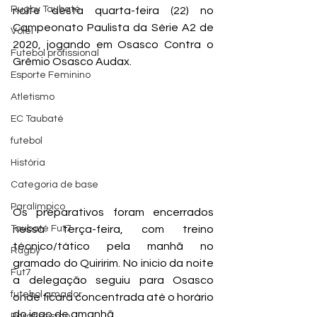
Rugby Taubaté
noite desta quarta-feira (22) no 
Campeonato Paulista da Série A2 de 
Vôlei
2020, jogando em Osasco Contra o 
Futebol profissional
Grêmio Osasco Audax.
Esporte Feminino
Atletismo
EC Taubaté
futebol
História
Categoria de base
Paralímpico
Os preparativos foram encerrados 
Taubaté Fut7
nessa terça-feira, com treino 
técnico/tático pela manhã no 
Rugby
gramado do Quiririm. No inicio da noite 
Fut7
a delegação seguiu para Osasco 
futebol amador
onde ficará concentrada até o horário 
do jogo de amanhã.
Paratletismo