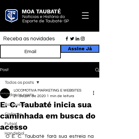
MOA TAUBATÉ
Notícias e História do
Esporte de Taubaté-SP
Receba as novidades
Assine Já
Post
Todos os posts
LOCOMOTIVA MARKETING E WEBSITES
Todos os posts
21 de jan. de 2020
1 min de leitura
E. C. Taubaté inicia sua
Basquete
caminhada em busca do
Ciclismo
Futsal
acesso
Handebol
O E. C. Taubaté fará sua estreia na 