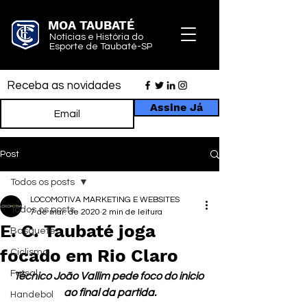
MOA TAUBATÉ
Notícias e História do
Esporte de Taubaté-SP
Receba as novidades
Assine Já
Post
Todos os posts
LOCOMOTIVA MARKETING E WEBSITES
Todos os posts
7 de mar. de 2020
2 min de leitura
E. C. Taubaté joga
Basquete
focado em Rio Claro
Ciclismo
Futsal
Técnico João Vallim pede foco do inicio 
ao final da partida.
Handebol