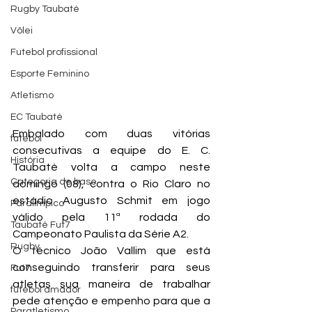
Rugby Taubaté
Vôlei
Futebol profissional
Esporte Feminino
Atletismo
EC Taubaté
Embalado com duas vitórias 
futebol
consecutivas a equipe do E. C. 
História
Taubaté volta a campo neste 
Categoria de base
domingo (08), contra o Rio Claro no 
estádio Augusto Schmit em jogo 
Paralímpico
válido pela 11ª rodada do 
Taubaté Fut7
Campeonato Paulista da Série A2.
Rugby
O técnico João Vallim que está 
conseguindo transferir para seus 
Fut7
atletas sua maneira de trabalhar 
futebol amador
pede atenção e empenho para que a 
Paratletismo