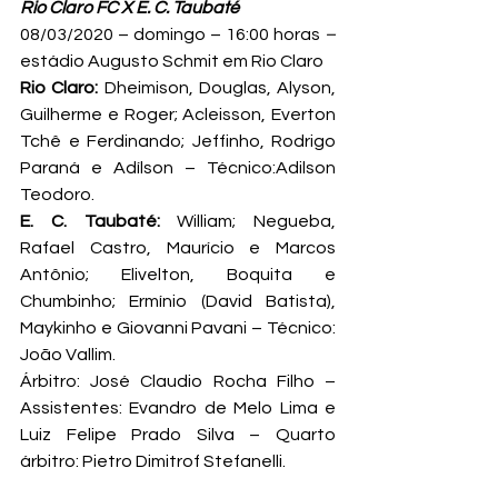
Rio Claro FC X E. C. Taubaté
08/03/2020 – domingo – 16:00 horas 
– 
estádio Augusto Schmit em Rio Claro
Rio Claro:
 Dheimison, Douglas, Alyson, 
Guilherme e Roger; Acleisson, Everton 
Tchê e Ferdinando; Jeffinho, Rodrigo 
Paraná e Adílson – Técnico:
Adilson 
Teodoro.
E. C. Taubaté:
 William; Negueba, 
Rafael Castro, Maurício e Marcos 
Antônio; Elivelton, Boquita e 
Chumbinho; Ermínio (David Batista), 
Maykinho e Giovanni Pavani – Técnico: 
João Vallim.
Árbitro: José Claudio Rocha Filho – 
Assistentes: Evandro de Melo Lima e 
Luiz Felipe Prado Silva – Quarto 
árbitro: Pietro Dimitrof Stefanelli.