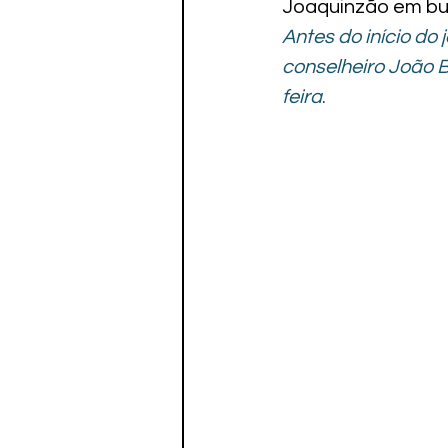
Joaquinzão em bus
Paratletismo
Antes do início do
conselheiro João 
feira
.