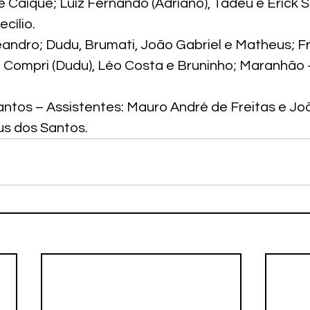
 e Caique; Luiz Fernando (Adriano), Tadeu e Erick Sa
cílio.
andro; Dudu, Brumati, João Gabriel e Matheus; Fr
  Compri (Dudu), Léo Costa e Bruninho; Maranhão 
antos – Assistentes: Mauro André de Freitas e Jo
us dos Santos.