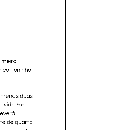
imeira 
ico Toninho 
o menos duas 
ovid-19 e 
everá 
te de quarto 