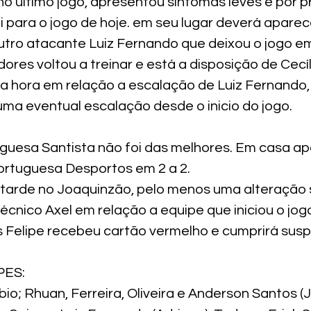
o ultimo jogo, apresentou sintomas leves e por p
i para o jogo de hoje. em seu lugar deverá aparec
outro atacante Luiz Fernando que deixou o jogo 
dores voltou a treinar e está a disposição de Cecíl
ma hora em relação a escalação de Luiz Fernando, 
uma eventual escalação desde o inicio do jogo.
uguesa Santista não foi das melhores. Em casa ap
rtuguesa Desportos em 2 a 2.
 tarde no Joaquinzão, pelo menos uma alteração 
cnico Axel em relação a equipe que iniciou o jogo
uis Felipe recebeu cartão vermelho e cumprirá sus
PES:
io; Rhuan, Ferreira, Oliveira e Anderson Santos (Je