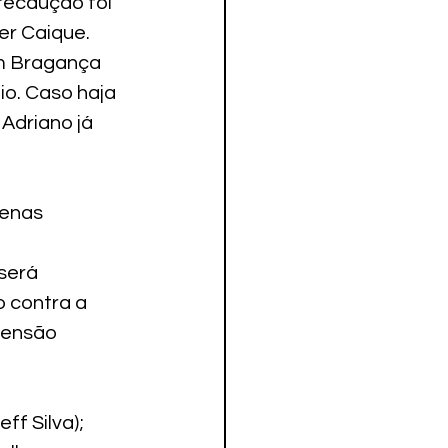
recaução foi 
er Caique.
em Bragança 
io. Caso haja 
Adriano já 
enas 
será 
 contra a 
pensão 
ff Silva); 