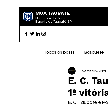
MOA TAUBATÉ
Notícias e História do
Esporte de Taubaté-SP
Todos os posts
Basquete
Futebol profissional
LOCOMOTIVA MARK
Es
E. C. Ta
1ª vitóri
Categoria de base
Par
E. C. Taubaté e P