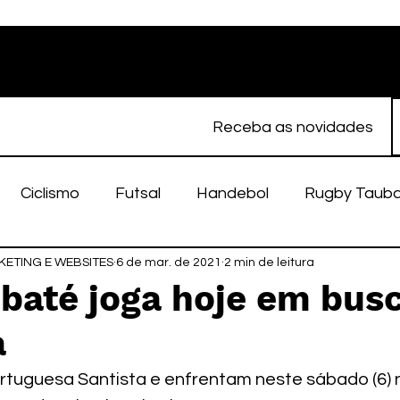
Receba as novidades
Ciclismo
Futsal
Handebol
Rugby Taub
ETING E WEBSITES
porte Feminino
6 de mar. de 2021
Atletismo
2 min de leitura
EC Taubaté
fut
ubaté joga hoje em bus
a
alímpico
Taubaté Fut7
Rugby
Fut7
fu
ortuguesa Santista e enfrentam neste sábado (6) 