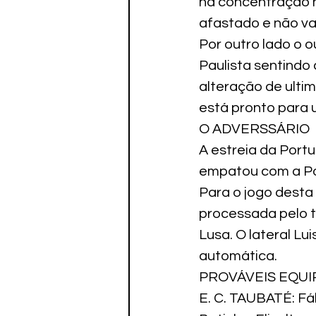
na concentração n
afastado e não va
Por outro lado o 
Paulista sentindo 
alteração de ulti
está pronto para 
O ADVERSSÁRIO
A estreia da Port
empatou com a Po
Para o jogo desta
processada pelo té
Lusa. O lateral L
automática.
PROVÁVEIS EQUI
E. C. TAUBATÉ: Fáb