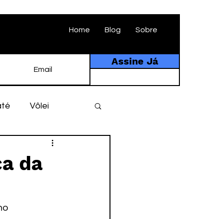
Home
Blog
Sobre
Assine Já
até
Vôlei
ebol
História
ca da
tebol amador
no 