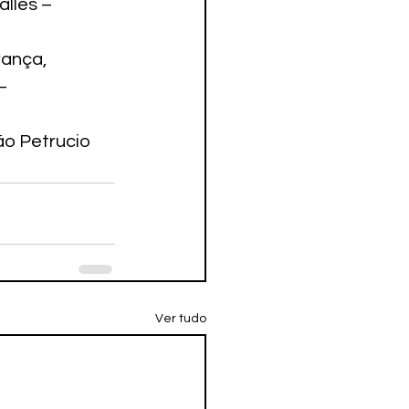
lles – 
ança, 
– 
ão Petrucio 
Ver tudo