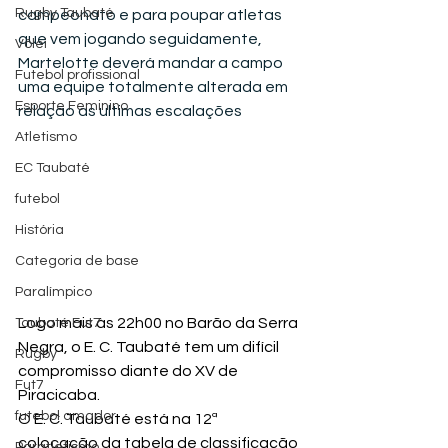
Rugby Taubaté
campeonato e para poupar atletas 
que vem jogando seguidamente, 
Vôlei
Martelotte deverá mandar a campo 
Futebol profissional
uma equipe totalmente alterada em 
Esporte Feminino
relação as ultimas escalações
Atletismo
EC Taubaté
futebol
História
Categoria de base
Paralímpico
Logo mais às 22h00 no Barão da Serra 
Taubaté Fut7
Negra, o E. C. Taubaté tem um difícil 
Rugby
compromisso diante do XV de 
Fut7
Piracicaba.
futebol amador
O E. C. Taubaté está na 12ª 
colocação da tabela de classificação 
Paratletismo