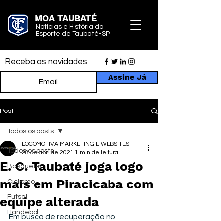
MOA TAUBATÉ
Notícias e História do
Esporte de Taubaté-SP
Receba as novidades
Assine Já
Post
Todos os posts
LOCOMOTIVA MARKETING E WEBSITES
Todos os posts
28 de abr. de 2021
1 min de leitura
E. C. Taubaté joga logo
Basquete
mais em Piracicaba com
Ciclismo
Futsal
equipe alterada
Handebol
Em busca de recuperação no 