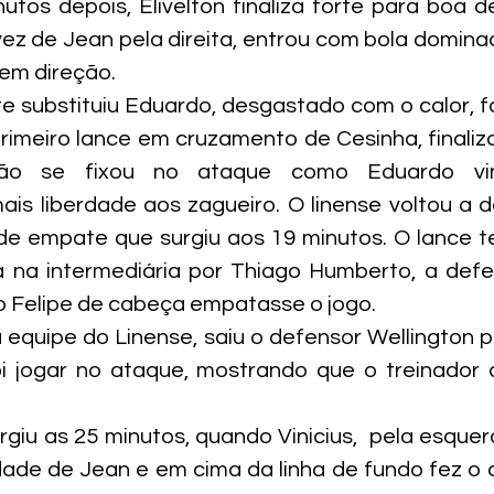
tos depois, Elivelton finaliza forte para boa de
vez de Jean pela direita, entrou com bola dominad
sem direção.
e substituiu Eduardo, desgastado com o calor, f
primeiro lance em cruzamento de Cesinha, finaliz
ão se fixou no ataque como Eduardo vinh
is liberdade aos zagueiro. O linense voltou a d
e empate que surgiu aos 19 minutos. O lance te
a na intermediária por Thiago Humberto, a defe
o Felipe de cabeça empatasse o jogo.
quipe do Linense, saiu o defensor Wellington p
i jogar no ataque, mostrando que o treinador a
urgiu as 25 minutos, quando Vinicius,  pela esquer
ade de Jean e em cima da linha de fundo fez o 