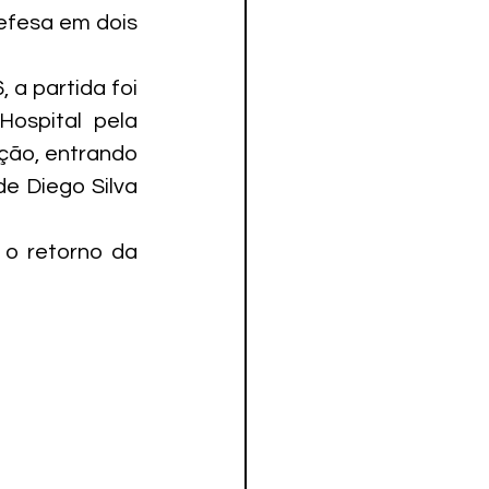
efesa em dois 
 a partida foi 
ospital pela 
ção, entrando 
e Diego Silva 
o retorno da 