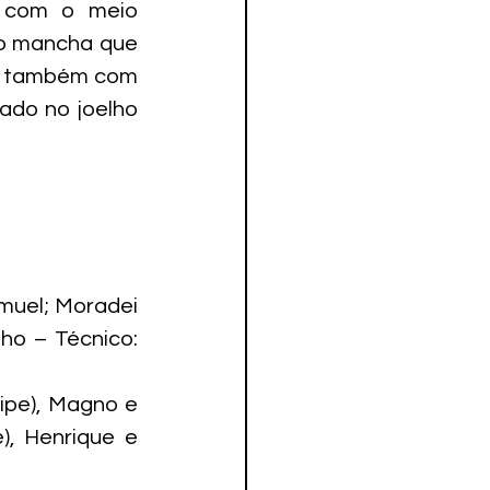
 com o meio 
o mancha que 
ou também com 
ado no joelho 
muel; Moradei 
ho – Técnico: 
ipe), Magno e 
), Henrique e 