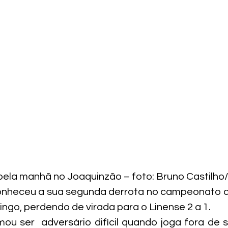
pela manhã no Joaquinzão – foto: Bruno Castilh
onheceu a sua segunda derrota no campeonato da
go, perdendo de virada para o Linense 2 a 1.
mou ser  adversário difícil quando joga fora de s