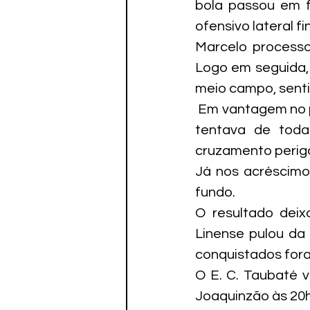
bola passou em f
ofensivo lateral f
Marcelo processo
Logo em seguida, 
meio campo, sentiu
 Em vantagem no p
tentava de toda
cruzamento perigos
Já nos acréscimos
fundo.
O resultado dei
Linense pulou da
conquistados fora
O E. C. Taubaté 
Joaquinzão às 20h