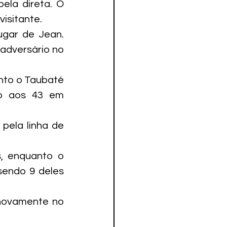
la direta. O 
visitante.
gar de Jean. 
adversário no 
nto o Taubaté 
o aos 43 em 
pela linha de 
, enquanto o 
endo 9 deles 
novamente no 