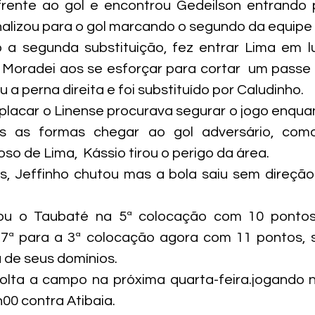
rente ao gol e encontrou Gedeilson entrando pe
inalizou para o gol marcando o segundo da equipe 
 a segunda substituição, fez entrar Lima em lu
Moradei aos se esforçar para cortar  um passe 
 a perna direita e foi substituído por Caludinho.
lacar o Linense procurava segurar o jogo enqua
s as formas chegar ao gol adversário, com
o de Lima,  Kássio tirou o perigo da área.
, Jeffinho chutou mas a bola saiu sem direção 
xou o Taubaté na 5ª colocação com 10 pontos
 7ª para a 3ª colocação agora com 11 pontos, s
 de seus domínios.
volta a campo na próxima quarta-feira.jogando 
00 contra Atibaia.