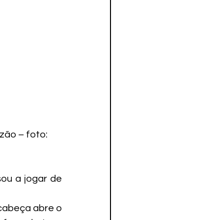
ão – foto: 
u a jogar de 
cabeça abre o 