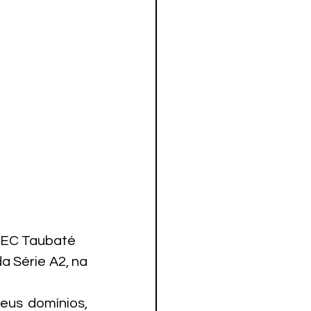
o/EC Taubaté
 Série A2, na 
eus domínios, 