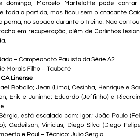
e domingo, Marcelo Martelotte pode contar
e toda a partida, mas ficou sem o atacante Cai
da perna, no sábado durante o treino. Não cont
rracha em recuperação, além de Carlinhos lesion
ia.
odada – Campeonato Paulista da Série A2
e Morais Filho – Taubaté
2 CA Linense
fael Roballo; Jean (Lima), Cesinha, Henrique e Sa
ton, Erik e Juninho; Eduardo (Jeffinho) e Ricardin
te
o Sérgio, está escalado com: Igor; João Paulo (Fel
); Gedeilson, Vinicius, Diego Silva (Diego Felipe
berto e Raul – Técnico: Julio Sergio