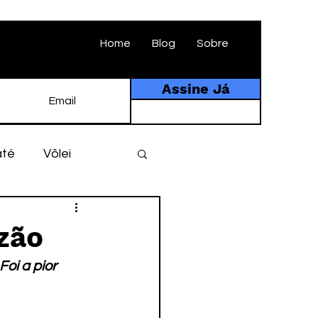
Home
Blog
Sobre
Assine Já
até
Vôlei
ebol
História
zão
oi a pior 
tebol amador