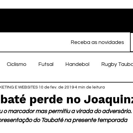
Receba as novidades
Ciclismo
Futsal
Handebol
Rugby Taub
ETING E WEBSITES
porte Feminino
10 de fev. de 2019
Atletismo
4 min de leitura
EC Taubaté
fut
ubaté perde no Joaquin
u o marcador mas permitiu a virada do adversário. F
alímpico
Taubaté Fut7
Rugby
Fut7
fu
resentação do Taubaté na presente temporada