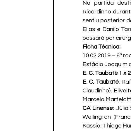
Na partida dest
Ricardinho durant
sentiu posterior 
Elias e Danilo Ta
passará por cirurg
Ficha Técnica:
10.02.2019 – 6ª r
Estádio Joaquim d
E. C. Taubaté 1 x 
E. C. Taubaté
: Ra
Claudinho), Elivel
Marcelo Martelot
CA Linense
: Júli
Wellington (Franco
Kássio; Thiago Hum