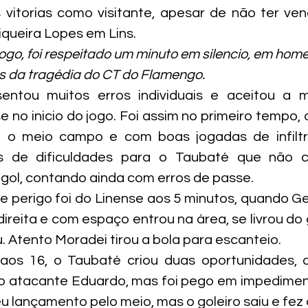
vitorias como visitante, apesar de não ter ven
iqueira Lopes em Lins.
 jogo, foi respeitado um minuto em silencio, em ho
s da tragédia do CT do Flamengo.
entou muitos erros individuais e aceitou a 
 no inicio do jogo. Foi assim no primeiro tempo, 
u o meio campo e com boas jogadas de infiltr
 de dificuldades para o Taubaté que não con
gol, contando ainda com erros de passe.
de perigo foi do Linense aos 5 minutos, quando Ge
ireita e com espaço entrou na área, se livrou do g
ou. Atento Moradei tirou a bola para escanteio.
aos 16, o Taubaté criou duas oportunidades, a
o atacante Eduardo, mas foi pego em impediment
u lançamento pelo meio, mas o goleiro saiu e fez 