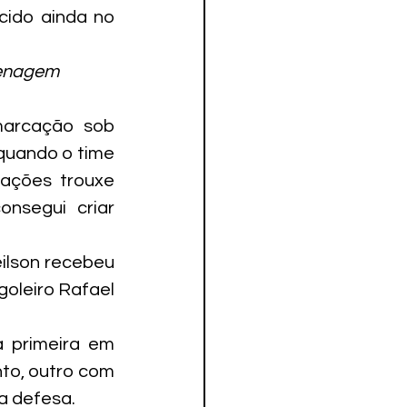
cido ainda no 
menagem 
marcação sob 
quando o time 
ações trouxe 
segui criar 
ilson recebeu 
oleiro Rafael 
 primeira em 
o, outro com 
a defesa.