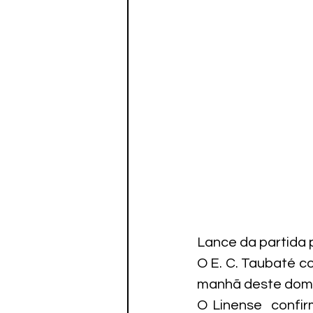
Paratletismo
Lance da partida 
O E. C. Taubaté c
manhã deste domin
O Linense  confir