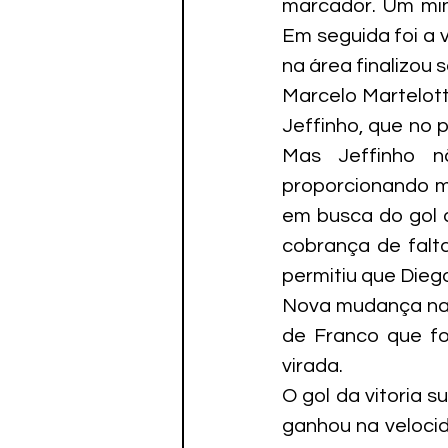
marcador. Um minu
Em seguida foi a 
na área finalizou 
Marcelo Martelott
Jeffinho, que no 
Mas Jeffinho n
proporcionando ma
em busca do gol d
cobrança de falt
permitiu que Dieg
Nova mudança na e
de Franco que fo
virada.
O gol da vitoria s
ganhou na velocid