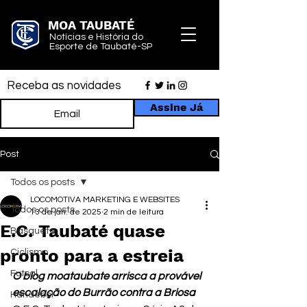
MOA TAUBATÉ
Notícias e História do
Esporte de Taubaté-SP
Receba as novidades
Assine Já
Post
Todos os posts
LOCOMOTIVA MARKETING E WEBSITES
Todos os posts
13 de jan. de 2025
2 min de leitura
E.C. Taubaté quase
Basquete
pronto para a estreia
Ciclismo
Futsal
O blog moataubate arrisca a provável 
escalação do Burrão contra a Briosa
Handebol