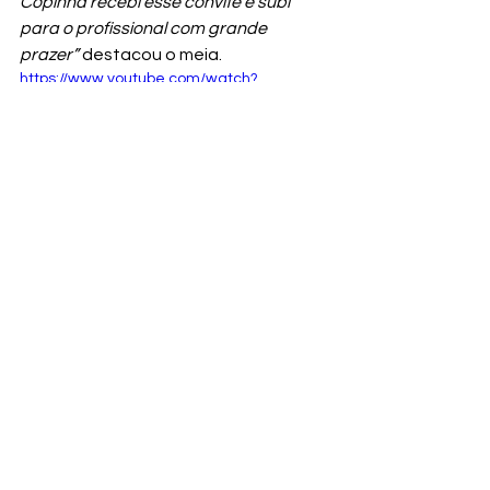
Copinha recebi esse convite e subi 
para o profissional com grande 
prazer”
 destacou o meia.
https://www.youtube.com/watch?
v=oqsaUXPtcsM
Ver tudo
Posts recentes