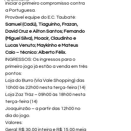
iniciar o primeiro compromisso contra 
a Portuguesa.
Provável equipe do E.C. Taubaté: 
Samuel (Cadú), Tiaguinho, Frazan, 
David Cruz e Ailton Santos; Fernando 
(Miguel Silva), Moacir, Claudinho e 
Lucas Venuto; Maykinho e Mateus 
Caio – técnico: Alberto Félix.
INGRESSOS: Os ingressos para o 
primeiro jogo já estão a venda em três 
pontos:
Loja do Burro (Via Vale Shopping) das 
10h00 às 22h00 nesta terça-feira (14)
Loja Zaz Tráz – 09h00 às 18h00 nesta 
terça-feira (14)
Joaquinzão – a partir das 12h00 no 
dia do jogo.
Valores:
Geral: R$ 30,00 inteira e R$ 15,00 meia 