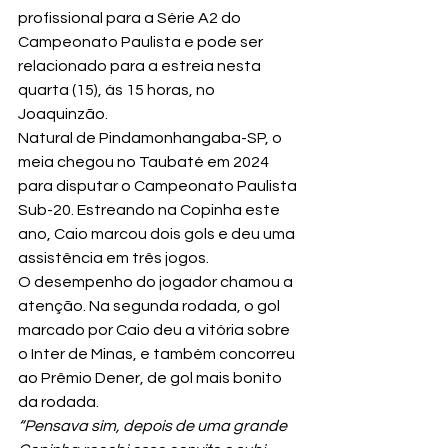
profissional para a Série A2 do 
Campeonato Paulista e pode ser 
relacionado para a estreia nesta 
quarta (15), ás 15 horas, no 
Joaquinzão.
Natural de Pindamonhangaba-SP, o 
meia chegou no Taubaté em 2024 
para disputar o Campeonato Paulista 
Sub-20. Estreando na Copinha este 
ano, Caio marcou dois gols e deu uma 
assistência em três jogos.
O desempenho do jogador chamou a 
atenção. Na segunda rodada, o gol 
marcado por Caio deu a vitória sobre 
o Inter de Minas, e também concorreu 
ao Prêmio Dener, de gol mais bonito 
da rodada.
“Pensava sim, depois de uma grande 