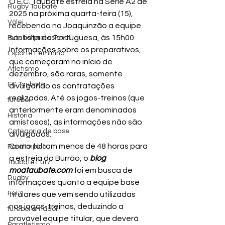
O E.C. Taubaté estreia na Série A2 de 
Rugby Taubaté
2025 na próxima quarta-feira (15), 
Vôlei
recebendo no Joaquinzão a equipe 
santista da Portuguesa, às 15h00.
Futebol profissional
Informações sobre os preparativos, 
Esporte Feminino
que começaram no início de 
Atletismo
dezembro, são raras, somente 
EC Taubaté
divulgando as contratações 
realizadas. Até os jogos-treinos (que 
futebol
anteriormente eram denominados 
História
amistosos), as informações não são 
Categoria de base
divulgadas.
Como faltam menos de 48 horas para 
Paralímpico
a estreia do Burrão, o 
blog 
Taubaté Fut7
moataubate.com
 foi em busca de 
Rugby
informações quanto a equipe base 
Fut7
titulares que vem sendo utilizadas 
nos jogos-treinos, deduzindo a 
futebol amador
provável equipe titular, que deverá 
Paratletismo