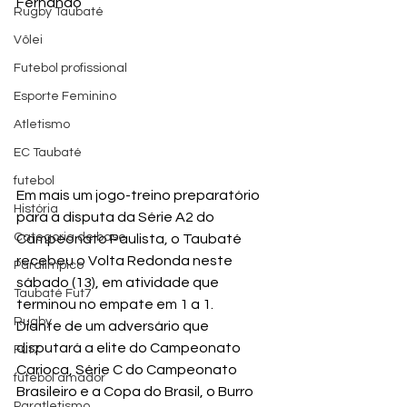
Fernando
Rugby Taubaté
Vôlei
Futebol profissional
Esporte Feminino
Atletismo
EC Taubaté
futebol
Em mais um jogo-treino preparatório 
História
para a disputa da Série A2 do 
Categoria de base
Campeonato Paulista, o Taubaté 
recebeu o Volta Redonda neste 
Paralímpico
sábado (13), em atividade que 
Taubaté Fut7
terminou no empate em 1 a 1.
Rugby
Diante de um adversário que 
disputará a elite do Campeonato 
Fut7
Carioca, Série C do Campeonato 
futebol amador
Brasileiro e a Copa do Brasil, o Burro 
Paratletismo