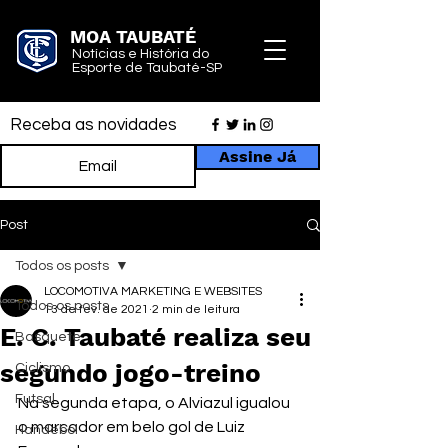
MOA TAUBATÉ
Notícias e História do
Esporte de Taubaté-SP
Receba as novidades
Assine Já
Post
Todos os posts
LOCOMOTIVA MARKETING E WEBSITES
Todos os posts
13 de fev. de 2021
2 min de leitura
E. C. Taubaté realiza seu
Basquete
segundo jogo-treino
Ciclismo
Futsal
Na segunda etapa, o Alviazul igualou 
o marcador em belo gol de Luiz 
Handebol