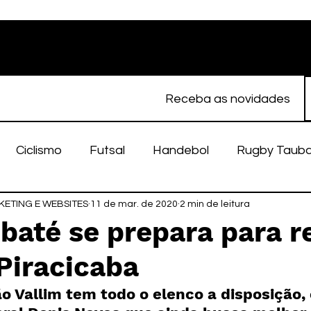
Receba as novidades
Ciclismo
Futsal
Handebol
Rugby Taub
ETING E WEBSITES
porte Feminino
11 de mar. de 2020
Atletismo
2 min de leitura
EC Taubaté
fut
ubaté se prepara para 
Piracicaba
alímpico
Taubaté Fut7
Rugby
Fut7
fu
ão Vallim tem todo o elenco a disposição,