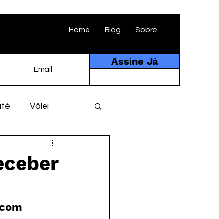
Home
Blog
Sobre
Assine Já
até
Vôlei
ebol
História
receber
tebol amador
 com 