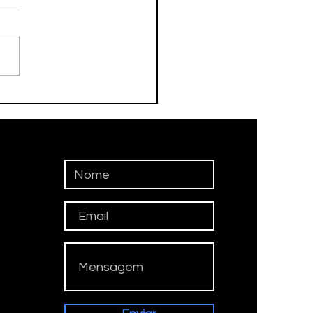
ceu nesta tarde o ex-
eta Adamato