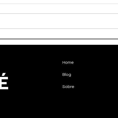
Meio século de bola: A
Fale
tradicional resenha dos
atl
amigos que agita o Areão
em Taubaté
Home
É
Blog
Sobre