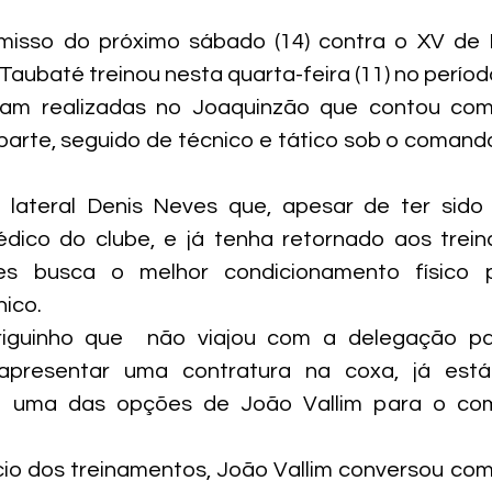
misso do próximo sábado (14) contra o XV de
. Taubaté treinou nesta quarta-feira (11) no períod
ram realizadas no Joaquinzão que contou com
 parte, seguido de técnico e tático sob o comando
ateral Denis Neves que, apesar de ter sido l
ico do clube, e já tenha retornado aos trei
es busca o melhor condicionamento físico p
nico.
iguinho que  não viajou com a delegação par
apresentar uma contratura na coxa, já está 
 uma das opções de João Vallim para o com
icio dos treinamentos, João Vallim conversou com