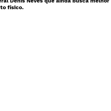
eral Denis Neves que ainda busca melhor 
o físico.