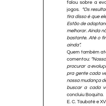
falou sobre a ev
jogos.  
“Os resulta
tira disso é que e
Estão de adaptand
melhorar. Ainda n
bastante. Até o f
ainda”.
Quem também atend
comentou: 
“Nosso
procurar  a evoluç
pra gente cada ve
nossa mudança de 
buscar a cada v
concluiu Boquita.
E. C. Taubaté e XV