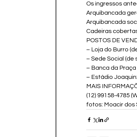
Os ingressos ante
Arquibancada gera
Arquibancada soci
Cadeiras cobertas
POSTOS DE VEND
– Loja do Burro (d
– Sede Social (de 
– Banca da Praça 
– Estádio Joaquinz
MAIS INFORMAÇÕ
(12) 99158-4785 (
fotos: Moacir dos