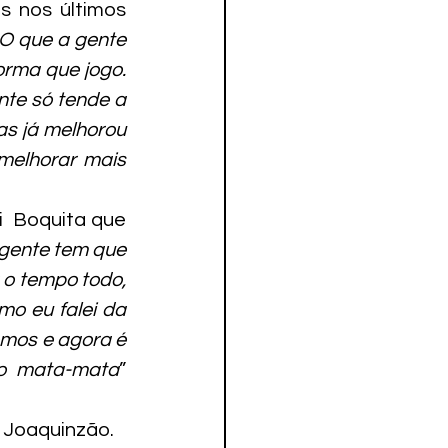
 nos últimos 
O que a gente 
orma que jogo. 
te só tende a 
s já melhorou 
melhorar mais 
 Boquita que 
gente tem que 
o tempo todo, 
o eu falei da 
mos e agora é 
no mata-mata
” 
o Joaquinzão.