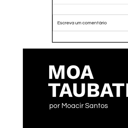
Escreva um comentário
A Imortalidade pelo
Legado
MOA
TAUBAT
por Moacir Santos