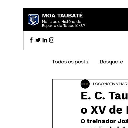
MOA TAUBATÉ
Notícias e História do
Esporte de Taubaté-SP
Todos os posts
Basquete
Futebol profissional
LOCOMOTIVA MARK
Es
E. C. Ta
o XV de 
Categoria de base
Par
O treinador Jo