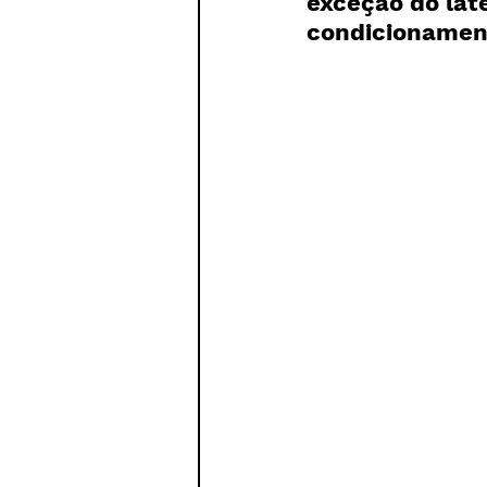
exceção do lat
Paratletismo
condicionament