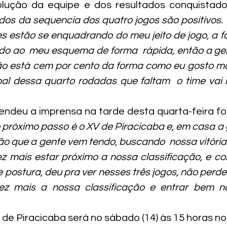
olução da equipe e dos resultados conquistados
dos da sequencia dos quatro jogos são positivos. 
les estão se enquadrando do meu jeito de jogo, a f
o ao  meu esquema de forma  rápida, então a gen
ão está cem por cento da forma como eu gosto ma
inal dessa quarto rodadas que faltam  o time vai 
eu a imprensa na tarde desta quarta-feira foi 
 próximo passo é o XV de Piracicaba e, em casa a 
ão que a gente vem tendo, buscando  nossa vitória 
z mais estar próximo a nossa classificação, e com
postura, deu pra ver nesses três jogos, não perde
ez mais a nossa classificação e entrar bem 
 de Piracicaba será no sábado (14) às 15 horas n