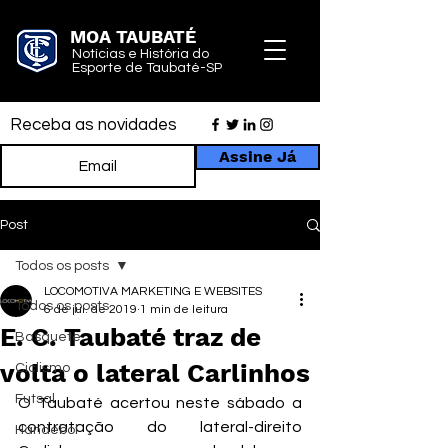
MOA TAUBATÉ
Notícias e História do
Esporte de Taubaté-SP
Receba as novidades
Assine Já
Post
Todos os posts
LOCOMOTIVA MARKETING E WEBSITES
Todos os posts
6 de jul. de 2019
1 min de leitura
E. C. Taubaté traz de
Basquete
volta o lateral Carlinhos
Ciclismo
Futsal
O Taubaté acertou neste sábado a 
contratação do lateral-direito 
Handebol