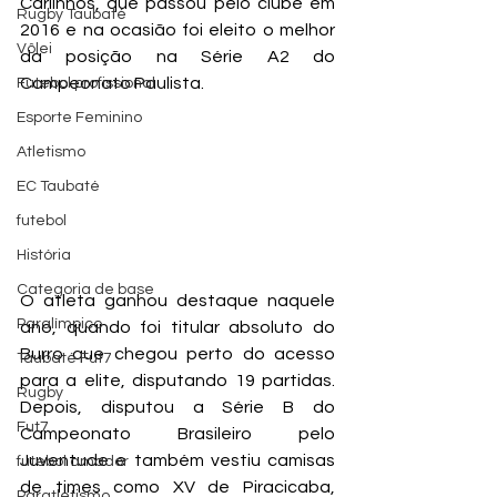
Carlinhos, que passou pelo clube em 
Rugby Taubaté
2016 e na ocasião foi eleito o melhor 
Vôlei
da posição na Série A2 do 
Campeonato Paulista.
Futebol profissional
Esporte Feminino
Atletismo
EC Taubaté
futebol
História
Categoria de base
O atleta ganhou destaque naquele 
Paralímpico
ano, quando foi titular absoluto do 
Burro que chegou perto do acesso 
Taubaté Fut7
para a elite, disputando 19 partidas. 
Rugby
Depois, disputou a Série B do 
Fut7
Campeonato Brasileiro pelo 
Juventude e também vestiu camisas 
futebol amador
de times como XV de Piracicaba, 
Paratletismo