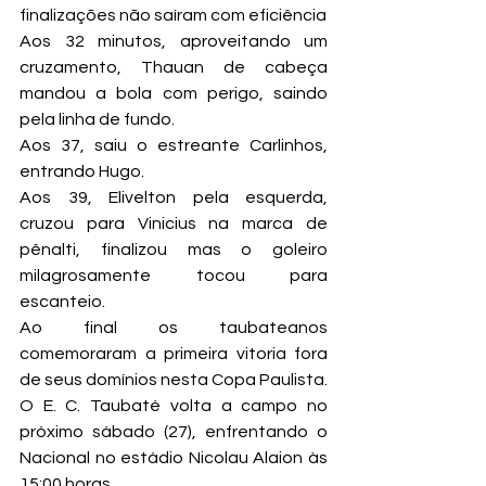
finalizações não saíram com eficiência
Aos 32 minutos, aproveitando um 
cruzamento, Thauan de cabeça 
mandou a bola com perigo, saindo 
pela linha de fundo.
Aos 37, saiu o estreante Carlinhos, 
entrando Hugo.
Aos 39, Elivelton pela esquerda, 
cruzou para Vinicius na marca de 
pênalti, finalizou mas o goleiro 
milagrosamente tocou para 
escanteio.
Ao final os taubateanos 
comemoraram a primeira vitoria fora 
de seus domínios nesta Copa Paulista.
O E. C. Taubaté volta a campo no 
próximo sábado (27), enfrentando o 
Nacional no estádio Nicolau Alaion às 
15:00 horas.