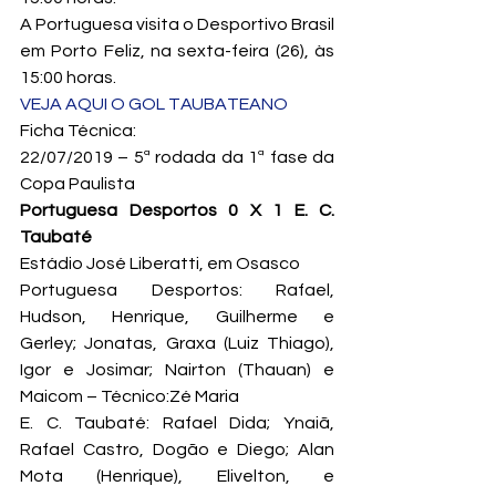
A Portuguesa visita o Desportivo Brasil 
em Porto Feliz, na sexta-feira (26), às 
15:00 horas.
VEJA AQUI O GOL TAUBATEANO
Ficha Técnica:
22/07/2019 – 5ª rodada da 1ª fase da 
Copa Paulista
Portuguesa Desportos 0 X 1 E. C. 
Taubaté
Estádio José Liberatti, em Osasco
Portuguesa Desportos: Rafael, 
Hudson, Henrique, Guilherme e 
Gerley; Jonatas, Graxa (Luiz Thiago), 
Igor e Josimar; Nairton (Thauan) e 
Maicom – Técnico:
Zé Maria
E. C. Taubaté: Rafael Dida; Ynaiã, 
Rafael Castro, Dogão e Diego; Alan 
Mota (Henrique), Elivelton, e 