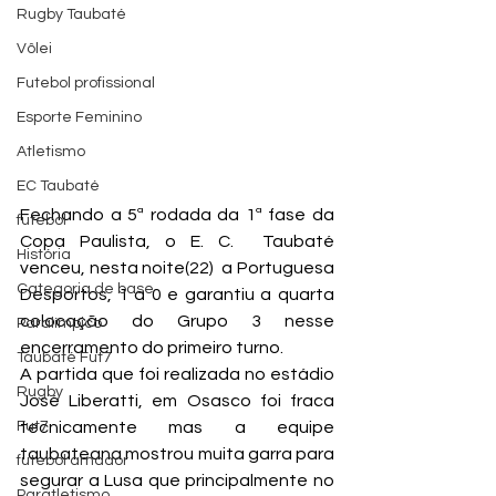
Rugby Taubaté
Vôlei
Futebol profissional
Esporte Feminino
Atletismo
EC Taubaté
Fechando a 5ª rodada da 1ª fase da 
futebol
Copa Paulista, o E. C.  Taubaté 
História
venceu, nesta noite(22)  a Portuguesa 
Categoria de base
Desportos, 1 a 0 e garantiu a quarta 
colocação do Grupo 3 nesse 
Paralímpico
encerramento do primeiro turno.
Taubaté Fut7
A partida que foi realizada no estádio 
Rugby
José Liberatti, em Osasco foi fraca 
tecnicamente mas a equipe 
Fut7
taubateana mostrou muita garra para 
futebol amador
segurar a Lusa que principalmente no 
Paratletismo