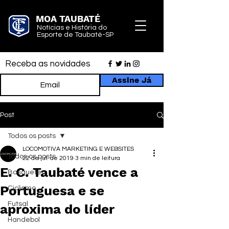
MOA TAUBATÉ
Notícias e História do
Esporte de Taubaté-SP
Receba as novidades
Assine Já
Post
Todos os posts
LOCOMOTIVA MARKETING E WEBSITES
Todos os posts
22 de jul. de 2019
3 min de leitura
E. C. Taubaté vence a
Basquete
Portuguesa e se
Ciclismo
Futsal
aproxima do líder
Handebol