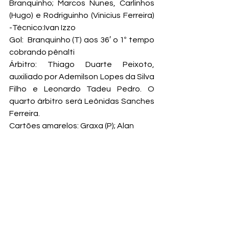
Branquinho; Marcos Nunes, Carlinhos 
(Hugo) e Rodriguinho (Vinicius Ferreira) 
-Técnico:
Ivan Izzo
Gol:  Branquinho (T) aos 36′ o 1º tempo 
cobrando pênalti
Árbitro: Thiago Duarte Peixoto, 
auxiliado por Ademilson Lopes da Silva 
Filho e Leonardo Tadeu Pedro. O 
quarto árbitro será Leônidas Sanches 
Ferreira.
Cartões amarelos: Graxa (P); Alan 
Mota, Carlinhos e Ynaiã (T)Cartão 
vermelho: Preparador Físico (P)
CLASSIFICAÇÃO