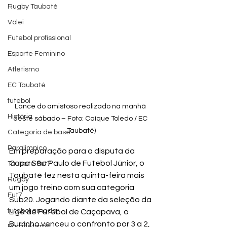
Rugby Taubaté
Vôlei
Futebol profissional
Esporte Feminino
Atletismo
EC Taubaté
futebol
Lance do amistoso realizado na manhã 
História
deste sábado – Foto: Caíque Toledo / EC 
Taubaté)
Categoria de base
Paralímpico
Em preparação para a disputa da 
Copa São Paulo de Futebol Júnior, o 
Taubaté Fut7
Taubaté fez nesta quinta-feira mais 
Rugby
um jogo treino com sua categoria 
Fut7
Sub20. Jogando diante da seleção da 
futebol amador
Liga de Futebol de Caçapava, o 
Burrinho venceu o confronto por 3 a 2, 
Paratletismo