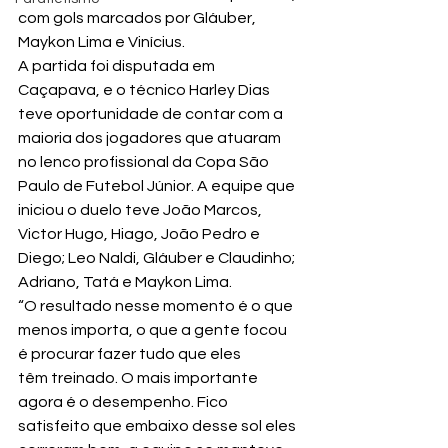
com gols marcados por Gláuber, 
Maykon Lima e Vinícius.
A partida foi disputada em 
Caçapava, e o técnico Harley Dias 
teve oportunidade de contar com a 
maioria dos jogadores que atuaram 
no lenco profissional da Copa São 
Paulo de Futebol Júnior. A equipe que 
iniciou o duelo teve João Marcos, 
Victor Hugo, Hiago, João Pedro e 
Diego; Leo Naldi, Gláuber e Claudinho; 
Adriano, Tatá e Maykon Lima.
“O resultado nesse momento é o que 
menos importa, o que a gente focou 
é procurar fazer tudo que eles 
têm treinado. O mais importante 
agora é o desempenho. Fico 
satisfeito que embaixo desse sol eles 