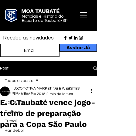
MOA TAUBATÉ
Notícias e História do
Esporte de Taubaté-SP
Receba as novidades
Assine Já
Post
Todos os posts
LOCOMOTIVA MARKETING E WEBSITES
Todos os posts
15 de nov. de 2018
2 min de leitura
E. C.Taubaté vence jogo-
Basquete
treino de preparação
Ciclismo
Futsal
para a Copa São Paulo
Handebol