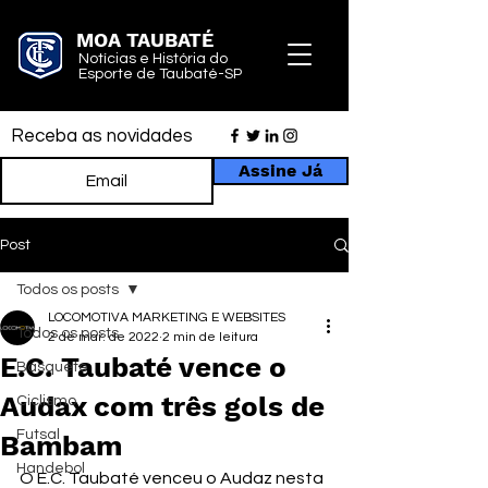
MOA TAUBATÉ
Notícias e História do
Esporte de Taubaté-SP
Receba as novidades
Assine Já
Post
Todos os posts
LOCOMOTIVA MARKETING E WEBSITES
Todos os posts
2 de mar. de 2022
2 min de leitura
E.C. Taubaté vence o
Basquete
Audax com três gols de
Ciclismo
Futsal
Bambam
Handebol
O E.C. Taubaté venceu o Audaz nesta 