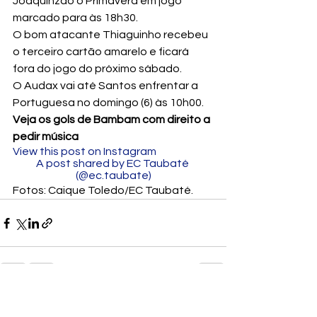
Joaquinzão o Primavera em jogo 
marcado para às 18h30.
O bom atacante Thiaguinho recebeu 
o terceiro cartão amarelo e ficará 
fora do jogo do próximo sábado.
O Audax vai até Santos enfrentar a 
Portuguesa no domingo (6) às 10h00.
Veja os gols de Bambam com direito a 
pedir música
View this post on Instagram
A post shared by EC Taubaté 
(@ec.taubate)
Fotos: Caique Toledo/EC Taubaté.
Ver tudo
Posts recentes