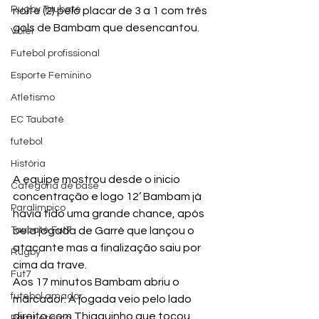
Rugby Taubaté
noite (2) pelo placar de 3 a 1 com três 
gols de Bambam que desencantou.
Vôlei
Futebol profissional
Esporte Feminino
Atletismo
EC Taubaté
futebol
História
A equipe mostrou desde o inicio 
Categoria de base
concentração e logo 12’ Bambam já 
Paralímpico
havia tido uma grande chance, após 
Taubaté Fut7
bela jogada de Garré que lançou o 
atacante mas a finalização saiu por 
Rugby
cima da trave.
Fut7
Aos 17 minutos Bambam abriu o 
futebol amador
marcador. A jogada veio pelo lado 
direito com Thiaguinho que tocou 
Paratletismo