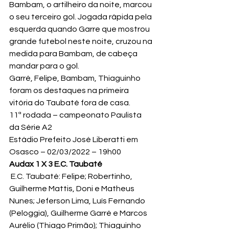
Bambam, o artilheiro da noite, marcou 
o seu terceiro gol. Jogada rápida pela 
esquerda quando Garre que mostrou 
grande futebol neste noite, cruzou na 
medida para Bambam, de cabeça 
mandar para o gol.
Garré, Felipe, Bambam, Thiaguinho 
foram os destaques na primeira 
vitória do Taubaté fora de casa.
11ª rodada – campeonato Paulista 
da Série A2
Estádio Prefeito José Liberatti em 
Osasco – 02/03/2022 – 19h00
Audax 1 X 3 E.C. Taubaté
 E.C. Taubaté: Felipe; Robertinho, 
Guilherme Mattis, Doni e Matheus 
Nunes; Jeferson Lima, Luís Fernando 
(Peloggia), Guilherme Garré e Marcos 
Aurélio (Thiago Primão); Thiaguinho 