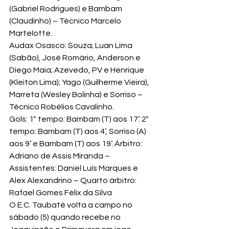
(Gabriel Rodrigues) e Bambam 
(Claudinho) – Técnico Marcelo 
Martelotte.
Audax Osasco: Souza; Luan Lima 
(Sabão), José Romário, Anderson e 
Diego Maia; Azevedo, PV e Henrique 
(Kleiton Lima); Yago (Guilherme Vieira), 
Marreta (Wesley Bolinha) e Sorriso – 
Técnico Robélios Cavalinho.
Gols: 1º tempo: Bambam (T) aos 17’. 2º 
tempo: Bambam (T) aos 4’, Sorriso (A) 
aos 9’ e Bambam (T) aos 19’. Árbitro: 
Adriano de Assis Miranda – 
Assistentes: Daniel Luís Marques e 
Alex Alexandrino – Quarto árbitro: 
Rafael Gomes Félix da Silva
O E.C. Taubaté volta a campo no 
sábado (5) quando recebe no 