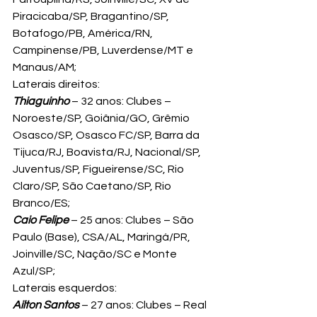
Piracicaba/SP, Bragantino/SP, 
Botafogo/PB, América/RN, 
Campinense/PB, Luverdense/MT e 
Manaus/AM;
Laterais direitos:
Thiaguinho
 – 32 anos: Clubes – 
Noroeste/SP, Goiânia/GO, Grêmio 
Osasco/SP, Osasco FC/SP, Barra da 
Tijuca/RJ, Boavista/RJ, Nacional/SP, 
Juventus/SP, Figueirense/SC, Rio 
Claro/SP, São Caetano/SP, Rio 
Branco/ES;
Caio Felipe
 – 25 anos: Clubes – São 
Paulo (Base), CSA/AL, Maringá/PR, 
Joinville/SC, Nação/SC e Monte 
Azul/SP;
Laterais esquerdos:
Ailton Santos
 – 27 anos: Clubes – Real 