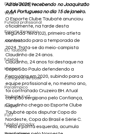
Rugby Taubaté
A2 de 2025, recebendo  no Joaquinzão 
a AA Portuguesa no dia 15 de janeiro.
Vôlei
O Esporte Clube Taubaté anunciou 
Futebol profissional
oficialmente, na tarde desta 
Esporte Feminino
segunda-feira (02), primeiro atleta 
contratado para a temporada de 
Atletismo
2024. Trata-se do meio-campista 
EC Taubaté
Claudinho de 24 anos.
futebol
Claudinho, 24 anos foi destaque na 
História
Copa São Paulo defendendo a 
Ferroviária em 2020, subindo para a 
Categoria de base
equipe profissional e, no mesmo ano, 
Paralímpico
foi contratado Cruzeiro BH. Atual 
Taubaté Fut7
campão sergipano pelo Confiança, 
Claudinho chega ao Esporte Clube 
Rugby
Taubaté após disputar Copa do 
Fut7
Nordeste, Copa do Brasil e Série C.
futebol amador
 Meia e ponta esquerda, acumula 
passagens pelo Noroeste, 
Paratletismo