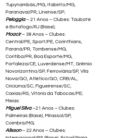
Tupynambás;/MG, Itabirito/MG, 
Paranavaí/PR, Linense/SP;
Peloggia
 – 21 Anos – Clubes: Taubaté 
e Botafogo/RJ (Base);
Moacir
 – 38 Anos – Clubes: 
Central/PE, Sport/PE, Corinthians, 
Paraná/PR, Tombense/MG, 
Coritiba/PR, Boa Esporte/MG, 
Fortaleza/CE, Luverdense/MT, Grêmio 
Novorizontino/SP, Ferroviária/SP, Vila 
Nova/GO, Atlético/GO, CRB/AL, 
Criciúma/SC, Figueirense/SC, 
Caxias/RS, Vitória da Tabocas/PE;
Meias:
Miguel Silva
 –21 Anos – Clubes: 
Palmeiras (Base), Mirassol/SP, 
Coimbra/MG;
Alisson
 – 22 Anos – Clubes: 
Internacional/RS (Base), Estoril Praia 