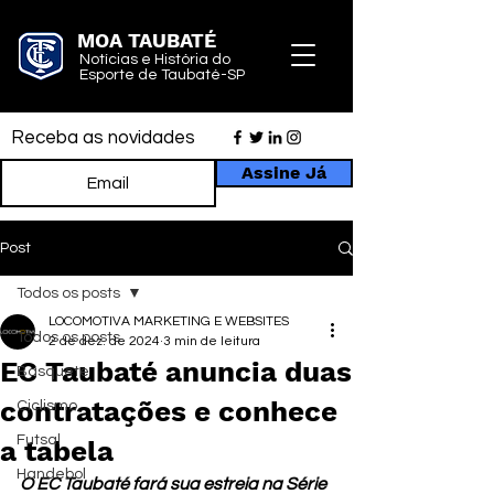
MOA TAUBATÉ
Notícias e História do
Esporte de Taubaté-SP
Receba as novidades
Assine Já
Post
Todos os posts
LOCOMOTIVA MARKETING E WEBSITES
Todos os posts
2 de dez. de 2024
3 min de leitura
EC Taubaté anuncia duas
Basquete
contratações e conhece
Ciclismo
Futsal
a tabela
Handebol
O EC Taubaté fará sua estreia na Série 