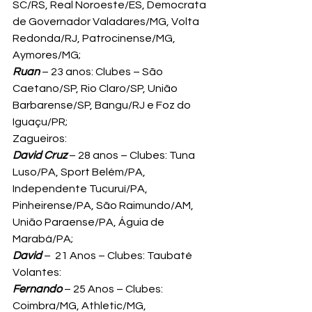
SC/RS, Real Noroeste/ES, Democrata 
de Governador Valadares/MG, Volta 
Redonda/RJ, Patrocinense/MG, 
Aymores/MG;
Ruan
 – 23 anos: Clubes – São 
Caetano/SP, Rio Claro/SP, União 
Barbarense/SP, Bangu/RJ e Foz do 
Iguaçu/PR;
Zagueiros:
David Cruz
 – 28 anos – Clubes: Tuna 
Luso/PA, Sport Belém/PA, 
Independente Tucuruí/PA, 
Pinheirense/PA, São Raimundo/AM, 
União Paraense/PA, Águia de 
Marabá/PA;
David
 –  21 Anos – Clubes: Taubaté
Volantes:
Fernando
 – 25 Anos – Clubes: 
Coimbra/MG, Athletic/MG, 