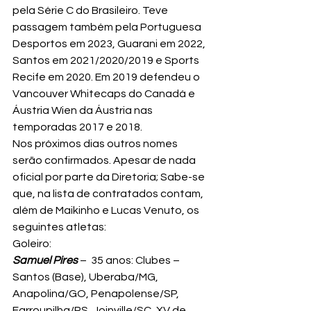
pela Série C do Brasileiro. Teve 
passagem também pela Portuguesa 
Desportos em 2023, Guarani em 2022, 
Santos em 2021/2020/2019 e Sports 
Recife em 2020. Em 2019 defendeu o 
Vancouver Whitecaps do Canadá e 
Áustria Wien da Áustria nas 
temporadas 2017 e 2018.
Nos próximos dias outros nomes 
serão confirmados. Apesar de nada 
oficial por parte da Diretoria; Sabe-se 
que, na lista de contratados contam, 
além de Maikinho e Lucas Venuto, os 
seguintes atletas:
Goleiro:
Samuel Pires
 –  35 anos: Clubes – 
Santos (Base), Uberaba/MG, 
Anapolina/GO, Penapolense/SP, 
Farroupilha/RS, Joinville/SC, XV de 