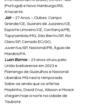
(Portugal) e Novo Hamburgo/RS;
Atacante:
Jair
 – 27 Anos – Clubes: Campo 
Grande/CE, Guarani de Juazeiro/CE, 
Esporte Limoeiro/CE, Confiança/PB, 
Tupynambás/MG, São Bento/SP, Rio 
Claro/SP, Cerrado EC/GO, 
Juventus/SP, Nacional/PB, Águia de 
Marabá/PA.
Luan Barros
 – 23 anos atuou pelo 
União barbarense em 2023 e 
Flamengo de Guarulhos e Nacional 
Uberaba-MG nesta temporada.
Sabe-se ainda que os atletas 
Maykinho, David Cruz, Alisson e Moacir 
chegam hoje a noite na cidade de 
Taubaté.