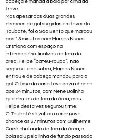
cabeça e manda a bola por cima da 
trave.
Mas apesar das duas grandes 
chances de gol surgidas em favor do 
Taubaté, foi o São Bento que marcou 
aos 13 minutos com Marcos Nunes.  
Cristiano com espaço na 
intermediária finalizou de fora da 
área, Felipe “bateu-roupa”,  não 
segurou  e na sobra, Marcos Nunes 
entrou e de cabeça mandou para o 
gol. O time da casa teve nova chance 
aos 24 minutos, com Nenê Bolinha 
que chutou de fora da área, mas 
Felipe desta vez segurou firme.
O Taubaté só voltou a criar nova 
chance as 27 minutos com Guilherme 
Carré chutando de fora da área, a 
bola saiu pela linha de fundo passado 