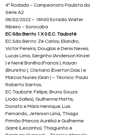
4ª Rodada – Campeonato Paulista da 
Série A2
06/02/2022 – 16h00 Estádio Walter 
Ribeiro – Sorocaba
EC São Bento 1 X 0 E.C
.
 Taubaté
EC São Bento: Zé Carlos; Eliandro, 
Victor Pereira, Douglas e Denis Neves; 
Lucas Lima, Serginho (Anderson Kinzel 
) e Nenê Bonilha (Francis ); Kayan 
(Bruninho ), Cristiano (Everton Dias ) e 
Marcos Nunes (Gian ) – Técnico: Paulo 
Roberto Santos.
EC Taubaté: Felipe, Bruno Souza 
(João Salles), Guilherme Mattis, 
Donato e Mário Henrique; Luís 
Fernando, Jeferson Lima, Thiago 
Primão (Marcos Aurélio) e Guilherme 
Garré (Leozinho); Thiaguinho e 