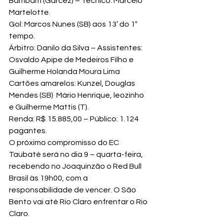
Bambam (Garcez) – Técnico: Marcelo 
Martelotte.
Gol: Marcos Nunes (SB) aos 13’ do 1º 
tempo.
Árbitro: Danilo da Silva – Assistentes: 
Osvaldo Apipe de Medeiros Filho e 
Guilherme Holanda Moura Lima
Cartões amarelos: Kunzel, Douglas 
Mendes (SB)  Mário Henrique, leozinho 
e Guilherme Mattis (T).
Renda: R$ 15.885,00 – Público: 1.124 
pagantes.
O próximo compromisso do EC 
Taubaté será no dia 9 – quarta-feira, 
recebendo no Joaquinzão o Red Bull 
Brasil às 19h00, com a 
responsabilidade de vencer. O São 
Bento vai até Rio Claro enfrentar o Rio 
Claro.