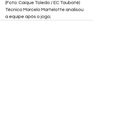
(Foto: Caíque Toledo / EC Taubaté)
Técnico Marcelo Martelotte analisou 
a equipe após o jogo;
Ver tudo
Posts recentes