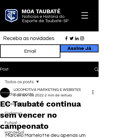
MOA TAUBATÉ
Notícias e História do
Esporte de Taubaté-SP
Receba as novidades
Assine Já
Post
Todos os posts
LOCOMOTIVA MARKETING E WEBSITES
Todos os posts
6 de fev. de 2022
2 min de leitura
EC Taubaté continua
Basquete
sem vencer no
Ciclismo
Futsal
campeonato
Handebol
Marcelo Martelotte deu apenas um 