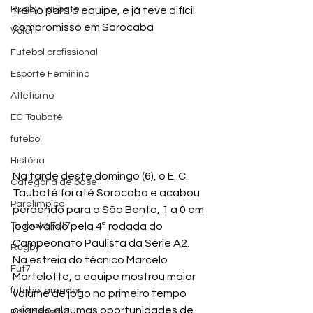
Rugby Taubaté
treino para a equipe, e já teve difícil 
compromisso em Sorocaba
Vôlei
Futebol profissional
Esporte Feminino
Atletismo
EC Taubaté
futebol
História
Na tarde deste domingo (6), o E. C. 
Categoria de base
Taubaté foi até Sorocaba e acabou 
Paralímpico
perdendo para o São Bento, 1 a 0 em 
Taubaté Fut7
jogo válido pela 4ª rodada do 
Campeonato Paulista da Série A2.
Rugby
Na estreia do técnico Marcelo 
Fut7
Martelotte, a equipe mostrou maior 
futebol amador
volume de jogo no primeiro tempo 
criando algumas oportunidades de 
Paratletismo