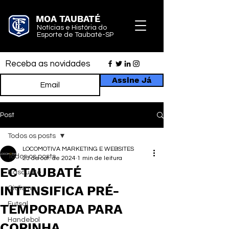
MOA TAUBATÉ
Notícias e História do
Esporte de Taubaté-SP
Receba as novidades
Assine Já
Post
Todos os posts
LOCOMOTIVA MARKETING E WEBSITES
Todos os posts
23 de out. de 2024
1 min de leitura
EC TAUBATÉ
Basquete
INTENSIFICA PRÉ-
Ciclismo
Futsal
TEMPORADA PARA
Handebol
COPINHA