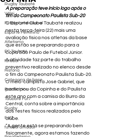
Rugby Taubaté
A preparação teve início logo após o 
Vôlei
fim do Campeonato Paulista Sub-20
O Esporte Clube Taubaté realizou 
Futebol profissional
nesta terça-feira (22) mais uma 
Esporte Feminino
avaliação física nos atletas da base 
Atletismo
que estão se preparando para a 
EC Taubaté
Copa São Paulo de Futebol Júnior.
A atividade faz parte do trabalho 
futebol
preventivo realizado no elenco desde 
História
o fim do Campeonato Paulista Sub-20.
Categoria de base
O meio-campista José Gabriel, que 
participou da Copinha e do Paulista 
Paralímpico
este ano com a camisa do Burro da 
Taubaté Fut7
Central, conta sobre a importância 
Rugby
dos testes físicos realizados pelo 
Fut7
clube.
“A gente está se preparando bem 
futebol amador
fisicamente, agora estamos fazendo 
Paratletismo