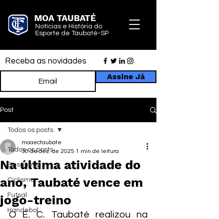
MOA TAUBATÉ
Notícias e História do
Esporte de Taubaté-SP
Receba as novidades
Assine Já
Post
Todos os posts
moaectaubate
Todos os posts
30 de dez. de 2025
1 min de leitura
Na última atividade do
Basquete
ano, Taubaté vence em
Ciclismo
Futsal
jogo-treino
Handebol
O E. C. Taubaté realizou na 