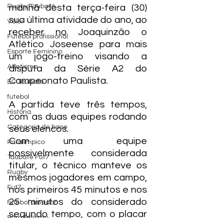
Rugby Taubaté
manhã desta terça-feira (30) 
sua última atividade do ano, ao 
Vôlei
receber no Joaquinzão o 
Futebol profissional
Atlético Joseense para mais 
Esporte Feminino
um jogo-treino visando a 
Atletismo
disputa da Série A2 do 
Campeonato Paulista.
EC Taubaté
futebol
A partida teve três tempos, 
História
com as duas equipes rodando 
Categoria de base
seus elencos.
Com uma equipe 
Paralímpico
possivelmente considerada 
Taubaté Fut7
titular, o técnico manteve os 
Rugby
mesmos jogadores em campo, 
Fut7
nos primeiros 45 minutos e nos 
25 minutos do considerado 
futebol amador
segundo tempo, com o placar 
Paratletismo