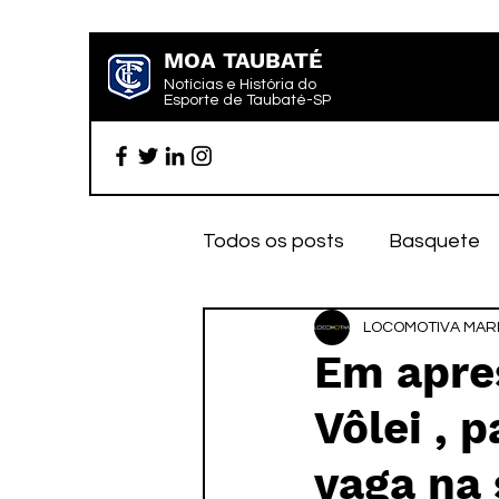
MOA TAUBATÉ
Notícias e História do
Esporte de Taubaté-SP
Todos os posts
Basquete
Futebol profissional
LOCOMOTIVA MARK
Es
Em apre
Vôlei , 
Categoria de base
Par
vaga na 