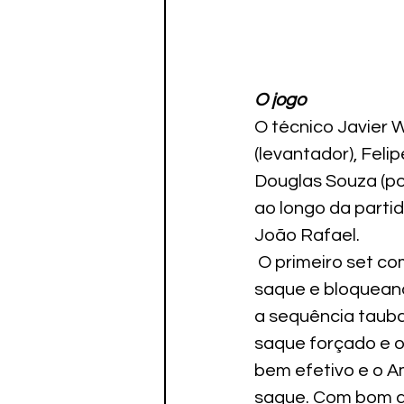
O jogo
O técnico Javier 
(levantador), Felip
Douglas Souza (pon
ao longo da parti
João Rafael.
 O primeiro set 
saque e bloqueand
a sequência tauba
saque forçado e o
bem efetivo e o A
saque. Com bom a