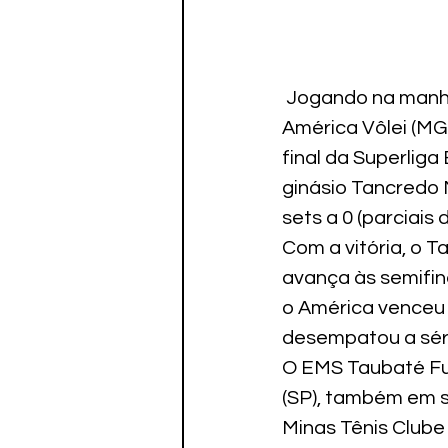
 Jogando na manhã
América Vôlei (MG)
final da Superliga
ginásio Tancredo 
sets a 0 (parciais
Com a vitória, o T
avança às semifina
o América venceu o
desempatou a sér
O EMS Taubaté Fun
(SP), também em sé
Minas Tênis Clube 