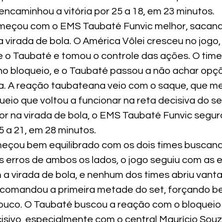
ncaminhou a vitória por 25 a 18, em 23 minutos.
meçou com o EMS Taubaté Funvic melhor, sacand
 virada de bola. O América Vôlei cresceu no jogo,
 o Taubaté e tomou o controle das ações. O time
 bloqueio, e o Taubaté passou a não achar opçõe
. A reação taubateana veio com o saque, que me
ueio que voltou a funcionar na reta decisiva do set
r na virada de bola, o EMS Taubaté Funvic seguro
5 a 21, em 28 minutos.
meçou bem equilibrado com os dois times buscand
erros de ambos os lados, o jogo seguiu com as e
a virada de bola, e nenhum dos times abriu vant
 comandou a primeira metade do set, forçando be
ouco. O Taubaté buscou a reação com o bloqueio
isivo, especialmente com o central Maurício Souz