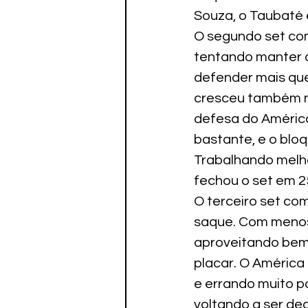
Souza, o Taubaté e
O segundo set co
tentando manter a
defender mais que
cresceu também no
defesa do América
bastante, e o bloq
Trabalhando melho
fechou o set em 2
O terceiro set co
saque. Com menos 
aproveitando bem 
placar. O América
e errando muito p
voltando a ser dec