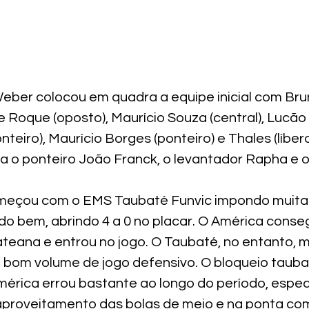
Weber colocou em quadra a equipe inicial com Br
e Roque (oposto), Maurício Souza (central), Lucão (
teiro), Maurício Borges (ponteiro) e Thales (líber
da o ponteiro João Franck, o levantador Rapha e o
começou com o EMS Taubaté Funvic impondo muita
o bem, abrindo 4 a 0 no placar. O América conseg
teana e entrou no jogo. O Taubaté, no entanto, 
 bom volume de jogo defensivo. O bloqueio tauba
mérica errou bastante ao longo do período, espec
proveitamento das bolas de meio e na ponta co