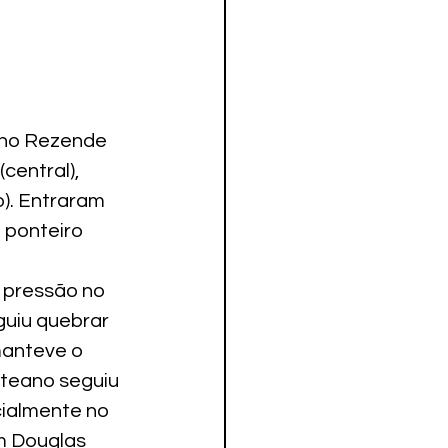
uno Rezende 
central), 
o). Entraram 
 ponteiro 
 pressão no 
uiu quebrar 
manteve o 
teano seguiu 
ialmente no 
m Douglas 