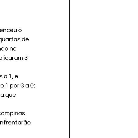
enceu o 
 quartas de 
ndo no 
licaram 3 
 a 1, e 
1 por 3 a 0; 
da que 
Campinas 
enfrentarão 