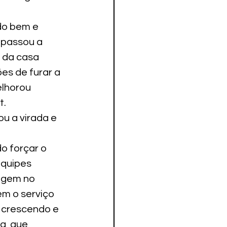
o bem e 
 passou a 
 da casa 
s de furar a 
lhorou 
. 
u a virada e 
o forçar o 
quipes 
agem no 
m o serviço 
 crescendo e 
a, que 