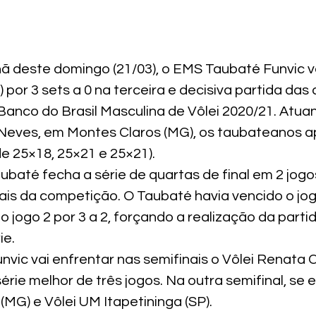
 deste domingo (21/03), o EMS Taubaté Funvic v
 por 3 sets a 0 na terceira e decisiva partida das
 Banco do Brasil Masculina de Vôlei 2020/21. Atua
Neves, em Montes Claros (MG), os taubateanos ap
 de 25×18, 25×21 e 25×21).
aubaté fecha a série de quartas de final em 2 jogos
is da competição. O Taubaté havia vencido o jogo 
 jogo 2 por 3 a 2, forçando a realização da parti
ie.
vic vai enfrentar nas semifinais o Vôlei Renata 
rie melhor de três jogos. Na outra semifinal, se 
(MG) e Vôlei UM Itapetininga (SP).