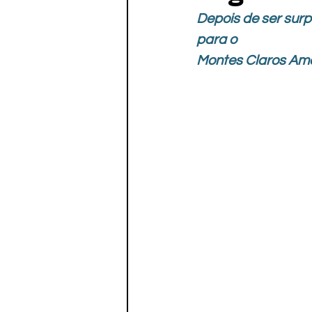
Paratletismo
Depois de ser sur
para o 
Montes Claros Amér