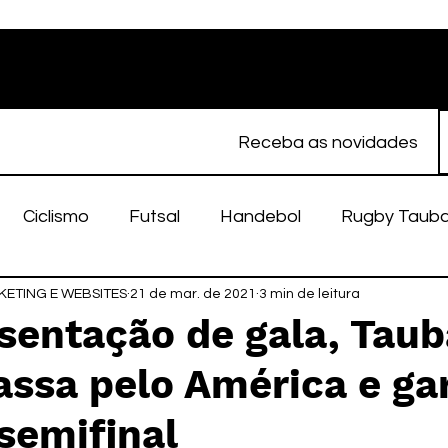
Receba as novidades
Ciclismo
Futsal
Handebol
Rugby Taub
ETING E WEBSITES
porte Feminino
21 de mar. de 2021
Atletismo
3 min de leitura
EC Taubaté
fut
sentação de gala, Taub
passa pelo América e ga
alímpico
Taubaté Fut7
Rugby
Fut7
fu
semifinal