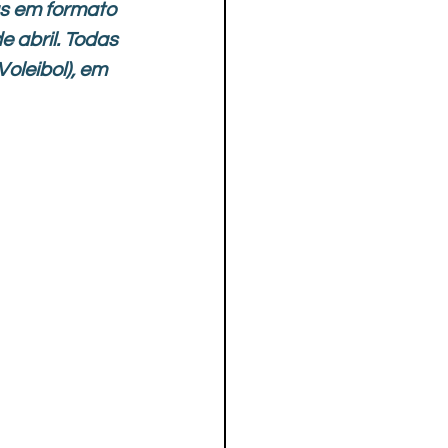
as em formato 
de abril. Todas 
oleibol), em 