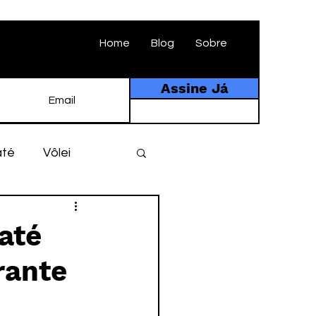
Home
Blog
Sobre
Assine Já
até
Vôlei
ebol
História
até
rante
tebol amador