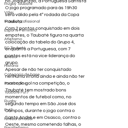
no Joaquinzão, a Portuguesa Santista
Rugby Taubaté
O jogo programado para às 19h30 
Vôlei
será válido pela 4ª rodada da Copa 
Paulista.
Futebol profissional
Com 2 pontos conquistado em dois 
Esporte Feminino
empates, o Taubaté figura na quarta 
Atletismo
colocação da tabela do Grupo 4, 
EC Taubaté
enquanto a Portuguesa, com 7 
pontos está na vice-liderança do 
futebol
grupo.
História
Apesar de não ter conquistado 
Categoria de base
nenhuma vitoria ainda e ainda não ter 
marcado gol na competição, o 
Paralímpico
Taubaté tem mostrado bons 
Taubaté Fut7
momentos de futebol como, no 
Rugby
segundo tempo em São José dos 
Fut7
Campos, durante o jogo contra o 
Santo André e em Osasco, contra o 
futebol amador
Oeste, mesmo cometendo falhas, o 
Paratletismo