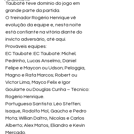
Taubaté teve domínio do jogo em 
grande parte da partida.
O treinador Rogério Henrique vê 
evolução da equipe e, nesta noite 
está confiante na vitória diante do 
invicto adversário, até aqui.
Prováveis equipes:
EC Taubaté: EC Taubaté: Michel; 
Pedrinho, Lucas Anselmo, Daniel 
Felipe e Maycon ou Udson; Peloggia, 
Magno e Rafa Marcos; Robert ou 
Victor Lima, Mayco Felix e Igor 
Goularte ou Douglas Cunha – Técnico: 
Rogério Henrique.
Portuguesa Santista: Léo Steffen; 
Isaque, Rodolfo Mol, Gaúcho e Pedro 
Mota; Willian Daltro, Nícolas e Carlos 
Alberto; Alex Matos, Eliandro e Kevin 
Mercado.