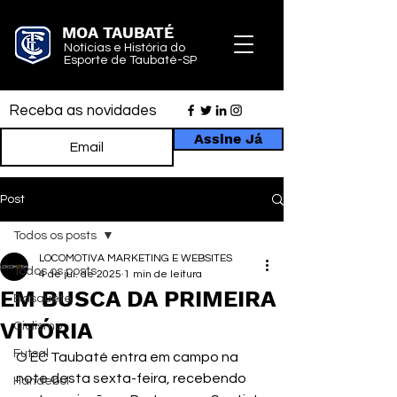
MOA TAUBATÉ
Notícias e História do
Esporte de Taubaté-SP
Receba as novidades
Assine Já
Post
Todos os posts
LOCOMOTIVA MARKETING E WEBSITES
Todos os posts
4 de jul. de 2025
1 min de leitura
EM BUSCA DA PRIMEIRA
Basquete
VITÓRIA
Ciclismo
Futsal
O EC Taubaté entra em campo na 
note desta sexta-feira, recebendo 
Handebol