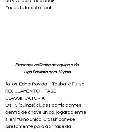
ao vivo pelo face book 
Taubatéfutsal.oficial
Ernandes artilheiro da equipe e da 
Liga Paulista com 12 gols
fotos: Ednei Rovida – Taubaté Futsal
REGULAMENTO – FASE 
CLASSIFICATÓRIA

Os 15 (quinze) clubes participantes 
dentro de chave única, jogarão entre 
si em turno único. Classificam-se 
diretamente para a 3ª fase da 