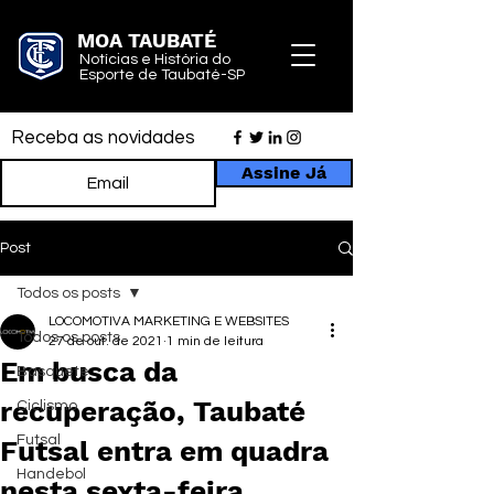
MOA TAUBATÉ
Notícias e História do
Esporte de Taubaté-SP
Receba as novidades
Assine Já
Post
Todos os posts
LOCOMOTIVA MARKETING E WEBSITES
Todos os posts
27 de out. de 2021
1 min de leitura
Em busca da
Basquete
recuperação, Taubaté
Ciclismo
Futsal
Futsal entra em quadra
Handebol
nesta sexta-feira