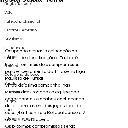
Rugby Taubaté
Vôlei
Futebol profissional
Esporte Feminino
Atletismo
EC Taubaté
Ocupando a quarta colocação na 
futebol
tabela de classificação o Taubaté 
Futsal tem mais dois compromissos 
História
para encerramento da 1ª fase na Liga 
Categoria de base
Paulista de Futsal.
Paralímpico
Vindo de ótima campanha, nas 
ultimas duas rodadas a equipe não 
Taubaté Fut7
correspondeu e acabou conhecendo 
Rugby
duas derrotas em dois jogos fora de 
Fut7
casa (4 a 1 contra o Botucatuense e 7 
futebol amador
a 2 contra o Dracena.
Os próximos compromissos serão 
Paratletismo