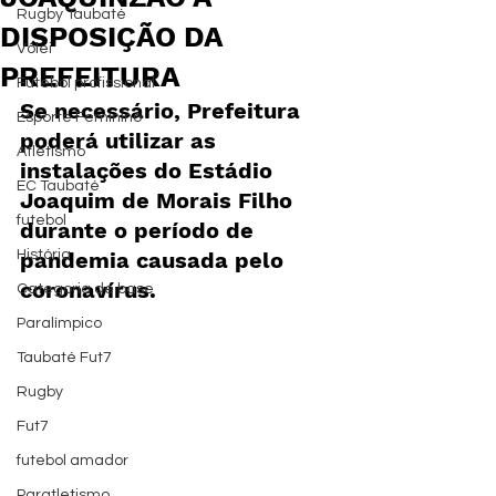
Rugby Taubaté
DISPOSIÇÃO DA
Vôlei
PREFEITURA
Futebol profissional
Se necessário, Prefeitura 
Esporte Feminino
poderá utilizar as 
Atletismo
instalações do Estádio 
EC Taubaté
Joaquim de Morais Filho 
futebol
durante o período de 
História
pandemia causada pelo 
coronavírus.
Categoria de base
Paralímpico
Taubaté Fut7
Rugby
Fut7
futebol amador
Paratletismo