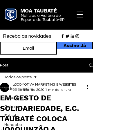
MOA TAUBATÉ
Notícias e História do
Esporte de Taubaté-SP
Receba as novidades
Assine Já
Post
Todos os posts
LOCOMOTIVA MARKETING E WEBSITES
Todos os posts
23 de mar. de 2020
1 min de leitura
EM GESTO DE
Basquete
SOLIDARIEDADE, E.C.
Ciclismo
Futsal
TAUBATÉ COLOCA
Handebol
JOAQUINZÃO A