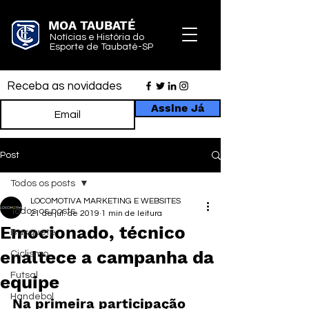
MOA TAUBATÉ
Notícias e História do
Esporte de Taubaté-SP
Receba as novidades
Assine Já
Post
Todos os posts
LOCOMOTIVA MARKETING E WEBSITES
Todos os posts
21 de jul. de 2019
1 min de leitura
Emocionado, técnico
Basquete
enaltece a campanha da
Ciclismo
Futsal
equipe
Handebol
Na primeira participação 