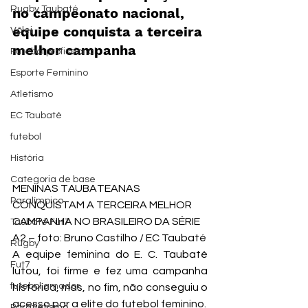
Rugby Taubaté
no campeonato nacional, 
equipe conquista a terceira 
Vôlei
melhor campanha
Futebol profissional
Esporte Feminino
Atletismo
EC Taubaté
futebol
História
Categoria de base
MENINAS TAUBATEANAS 
Paralímpico
CONQUISTAM A TERCEIRA MELHOR 
CAMPANHA NO BRASILEIRO DA SÉRIE 
Taubaté Fut7
A2 – foto: Bruno Castilho / EC Taubaté
Rugby
A equipe feminina do E. C. Taubaté 
Fut7
lutou, foi firme e fez uma campanha 
futebol amador
histórica, mas, no fim, não conseguiu o 
acesso par a elite do futebol feminino.
Paratletismo