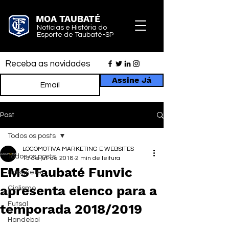
MOA TAUBATÉ
Notícias e História do
Esporte de Taubaté-SP
Receba as novidades
Assine Já
Post
Todos os posts
LOCOMOTIVA MARKETING E WEBSITES
Todos os posts
13 de jul. de 2018
2 min de leitura
EMS Taubaté Funvic
Basquete
apresenta elenco para a
Ciclismo
Futsal
temporada 2018/2019
Handebol