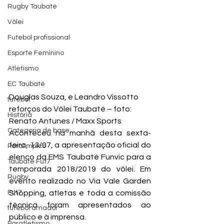
Rugby Taubaté
Vôlei
Futebol profissional
Esporte Feminino
Atletismo
EC Taubaté
Douglas Souza, e Leandro Vissotto 
futebol
reforços do Vôlei Taubaté – foto: 
História
Renato Antunes / Maxx Sports
Categoria de base
Aconteceu na manhã desta sexta-
feira, 13/07, a apresentação oficial do 
Paralímpico
elenco da EMS Taubaté Funvic para a 
Taubaté Fut7
temporada 2018/2019 do vôlei. Em 
Rugby
evento realizado no Via Vale Garden 
Shopping, atletas e toda a comissão 
Fut7
técnica foram apresentados ao 
futebol amador
público e à imprensa.
Paratletismo