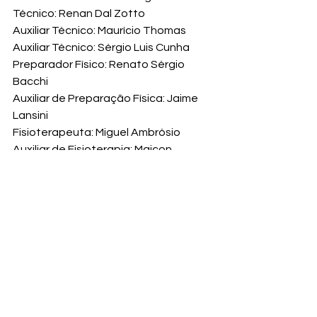
Técnico: Renan Dal Zotto

Auxiliar Técnico: Maurício Thomas

Auxiliar Técnico: Sérgio Luis Cunha

Preparador Físico: Renato Sérgio 
Bacchi

Auxiliar de Preparação Física: Jaime 
Lansini

Fisioterapeuta: Miguel Ambrósio

Auxiliar de Fisioterapia: Maicon 
Douglas

Analista de Desempenho: Alexandre 
Leal

Massoterapeuta: Kleeva Albuquerque

Supervisor: Rafael Oliveira

Gerente: Ricardo Navajas
foto: Renato Antunes / Maxx Sports
Vôlei