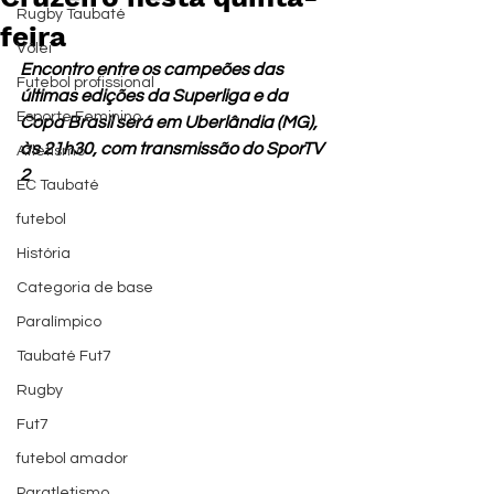
Rugby Taubaté
feira
Vôlei
Encontro entre os campeões das 
Futebol profissional
últimas edições da Superliga e da 
Esporte Feminino
Copa Brasil será em Uberlândia (MG), 
às 21h30, com transmissão do SporTV 
Atletismo
2
EC Taubaté
futebol
História
Categoria de base
Paralímpico
Taubaté Fut7
Rugby
Fut7
futebol amador
Paratletismo