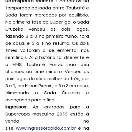
Retrospecto recente:
 Confrontos na 
temporada passada entre Taubaté e 
Sada foram marcados por equilíbrio. 
Na primeira fase da Superliga, o Sada 
Cruzeiro venceu os dois jogos, 
fazendo 3 a 0 no primeiro turno, fora 
de casa, e 3 a 1 no returno. Os dois 
times voltaram a se enfrentar nas 
semifinais. Aí a história foi diferente e 
o EMS Taubaté Funvic não deu 
chances ao time mineiro. Venceu os 
dois jogos da série melhor de três, por 
3 a 1, em Minas Gerais, e 3 a 2 em casa, 
eliminando o Sada Cruzeiro e 
avançando para a final.
Ingressos:
 As entradas para a 
Supercopa masculina 2019 estão à 
venda no 
site 
www.ingressorapido.com.br
 e na 