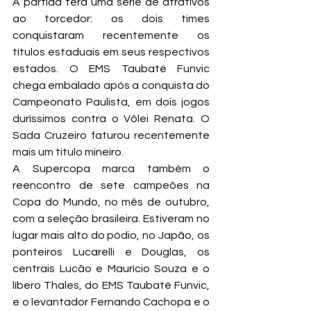
A partida terá uma série de atrativos 
ao torcedor: os dois times 
conquistaram recentemente os 
títulos estaduais em seus respectivos 
estados. O EMS Taubaté Funvic 
chega embalado após a conquista do 
Campeonato Paulista, em dois jogos 
duríssimos contra o Vôlei Renata. O 
Sada Cruzeiro faturou recentemente 
mais um título mineiro.
A Supercopa marca também o 
reencontro de sete campeões na 
Copa do Mundo, no mês de outubro, 
com a seleção brasileira. Estiveram no 
lugar mais alto do pódio, no Japão, os 
ponteiros Lucarelli e Douglas, os 
centrais Lucão e Maurício Souza e o 
líbero Thales, do EMS Taubaté Funvic, 
e o levantador Fernando Cachopa e o 