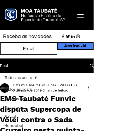
MOA TAUBATÉ
Notícias e História do
Esporte de Taubaté-SP
Receba as novidades
Assine Já
Post
Todos os posts
LOCOMOTIVA MARKETING E WEBSITES
Todos os posts
6 de nov. de 2019
3 min de leitura
EMS Taubaté Funvic
Basquete
disputa Supercopa de
Ciclismo
Futsal
Vôlei contra o Sada
Handebol
Cruzeiro nesta quinta-