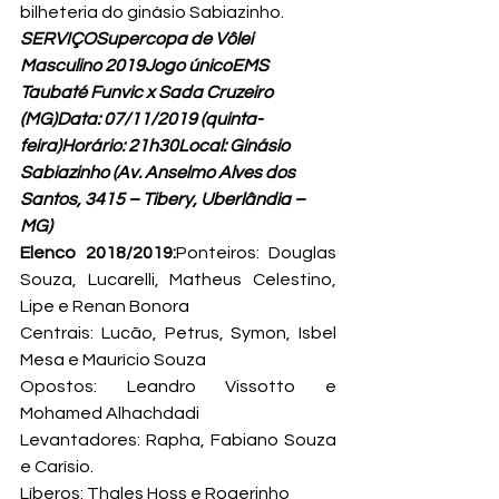
bilheteria do ginásio Sabiazinho.
SERVIÇOSupercopa de Vôlei 
Masculino 2019Jogo únicoEMS 
Taubaté Funvic x Sada Cruzeiro 
(MG)Data: 07/11/2019 (quinta-
feira)Horário: 21h30
Local: 
Ginásio 
Sabiazinho (
Av. Anselmo Alves dos 
Santos, 3415 – Tibery, Uberlândia – 
MG)
Elenco 2018/2019:
Ponteiros: Douglas 
Souza, Lucarelli, Matheus Celestino, 
Lipe e Renan Bonora

Centrais: Lucão, Petrus, Symon, Isbel 
Mesa e Maurício Souza

Opostos: Leandro Vissotto e 
Mohamed Alhachdadi

Levantadores: Rapha, Fabiano Souza 
e Carísio.

Líberos: Thales Hoss e Rogerinho