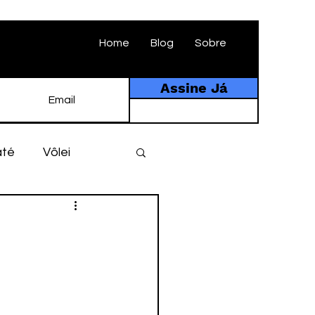
Home
Blog
Sobre
Assine Já
até
Vôlei
ebol
História
tebol amador