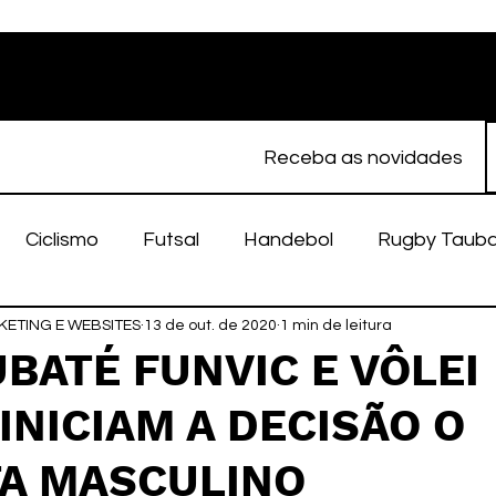
Receba as novidades
Ciclismo
Futsal
Handebol
Rugby Taub
ETING E WEBSITES
porte Feminino
13 de out. de 2020
Atletismo
1 min de leitura
EC Taubaté
fut
BATÉ FUNVIC E VÔLEI
INICIAM A DECISÃO O
alímpico
Taubaté Fut7
Rugby
Fut7
fu
TA MASCULINO