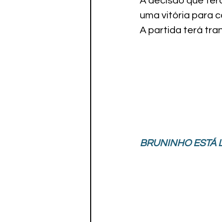
A decisão que terá
uma vitória para 
A partida terá tra
BRUNINHO ESTÁ 