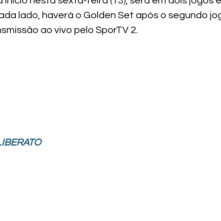
 inicio nesta sexta-feira (13), será em dois jogos 
cada lado, haverá o Golden Set após o segundo jo
nsmissão ao vivo pelo SporTV 2.
LIBERATO