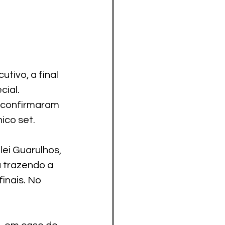
ivo, a final 
ial. 
 confirmaram 
ico set. 
lei Guarulhos, 
 trazendo a 
inais. No 
.