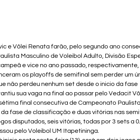
c e Vôlei Renata farão, pelo segundo ano consecut
lista Masculino de Voleibol Adulto, Divisão Espec
campeã e vice no ano passado, respectivamente,
nceram os playoffs de semifinal sem perder um ún
ue não perdeu nenhum set desde o inicio da fase 
arantiu sua vaga na final ao passar pelo Vedacit Vô
sétima final consecutiva de Campeonato Paulista
 fase de classificação e duas vitórias nas semif
ogos disputados, seis vitórias, todas por 3 sets a 0
sou pelo Voleibol UM Itapetininga. 