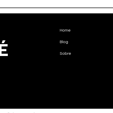
Handebol Taubaté vence
HAN
na estreia
SUP
Home
É
Blog
Sobre