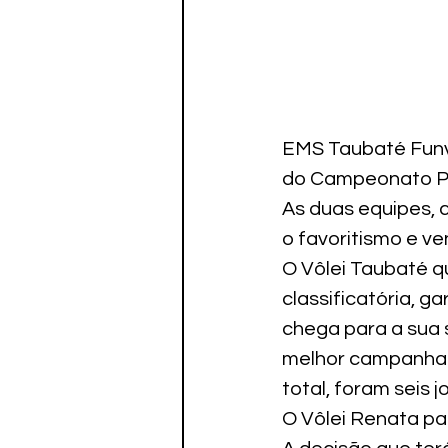
EMS Taubaté Funvi
do Campeonato Pau
As duas equipes, 
o favoritismo e ve
O Vôlei Taubaté q
classificatória, g
chega para a sua 
melhor campanha da
total, foram seis j
O Vôlei Renata pas