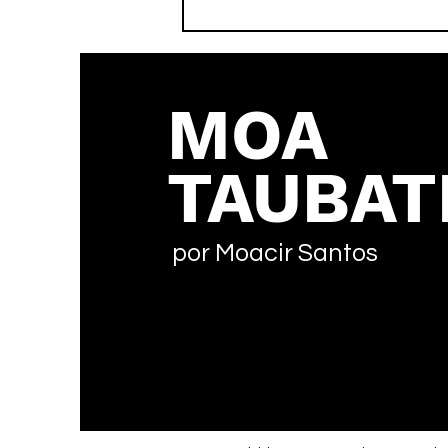
MOA
TAUBAT
por Moacir Santos