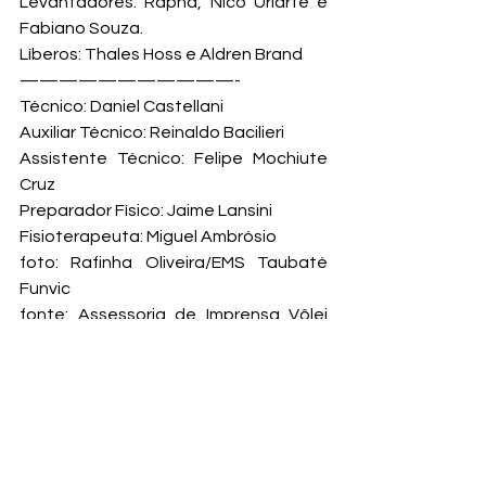
Levantadores: Rapha, Nico Uriarte e 
Fabiano Souza.

Líberos: Thales Hoss e Aldren Brand

———————————-

Técnico: Daniel Castellani

Auxiliar Técnico: Reinaldo Bacilieri

Assistente Técnico: Felipe Mochiute 
Cruz

Preparador Físico: Jaime Lansini

Fisioterapeuta: Miguel Ambrósio
foto: Rafinha Oliveira/EMS Taubaté 
Funvic
fonte: Assessoria de Imprensa Vôlei 
Taubaté
Vôlei