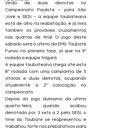
Vindo de duas derrotas no 
Campeonato Paulista – para São 
José e SESI – a equipe taubateana 
está de olho na reabilitação, e já mira 
também os prováveis cruzamentos 
nas quartas de final. O jogo deste 
sábado será o último da EMS Taubaté 
Funvic na primeira fase, já que na 9ª 
rodada a equipe folgará.
A equipe taubateana chega até esta 
8ª rodada com uma campanha de 5 
vitórias e duas derrotas, ocupando 
atualmente a 2ª colocação no 
campeonato.
Depois do jogo duríssimo da última 
quarta-feira, quando acabou 
derrotado por 3 sets a 2 pelo SESI, o 
time do Taubaté se reapresentou e 
trabalhou forte nos preparativos para 