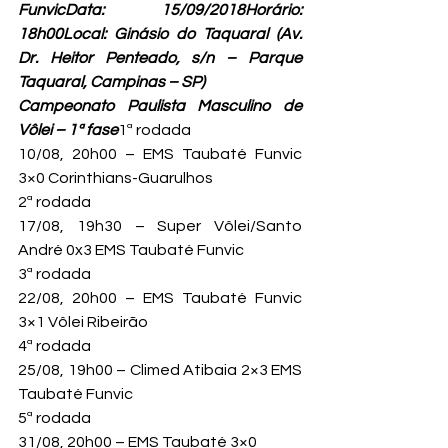
FunvicData: 15/09/2018Horário: 
18h00Local: Ginásio do Taquaral (Av. 
Dr. Heitor Penteado, s/n – Parque 
Taquaral, Campinas – SP)
Campeonato Paulista Masculino de 
Vôlei – 1ª fase
1ª rodada

10/08, 20h00 – EMS Taubaté Funvic 
3×0 Corinthians-Guarulhos
2ª rodada

17/08, 19h30 – Super Vôlei/Santo 
André 0x3 EMS Taubaté Funvic
3ª rodada

22/08, 20h00 – EMS Taubaté Funvic 
3×1 Vôlei Ribeirão
4ª rodada

25/08, 19h00 – Climed Atibaia 2×3 EMS 
Taubaté Funvic
5ª rodada

31/08, 20h00 – EMS Taubaté 3×0 