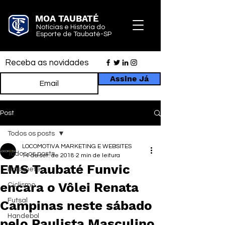
MOA TAUBATÉ
Notícias e História do
Esporte de Taubaté-SP
Receba as novidades
Assine Já
Post
Todos os posts
LOCOMOTIVA MARKETING E WEBSITES
Todos os posts
14 de set. de 2018
2 min de leitura
EMS Taubaté Funvic
Basquete
encara o Vôlei Renata
Ciclismo
Futsal
Campinas neste sábado
Handebol
pelo Paulista Masculino