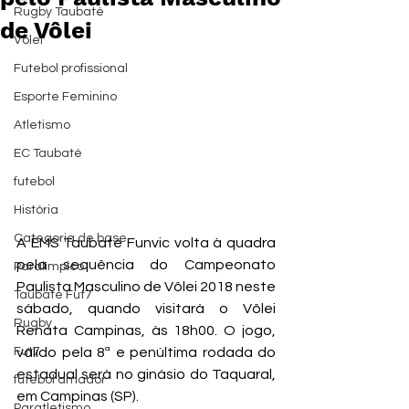
Rugby Taubaté
de Vôlei
Vôlei
Futebol profissional
Esporte Feminino
Atletismo
EC Taubaté
futebol
História
Categoria de base
A EMS Taubaté Funvic volta à quadra 
pela sequência do Campeonato 
Paralímpico
Paulista Masculino de Vôlei 2018 neste 
Taubaté Fut7
sábado, quando visitará o Vôlei 
Rugby
Renata Campinas, às 18h00. O jogo, 
Fut7
válido pela 8ª e penúltima rodada do 
estadual será no ginásio do Taquaral, 
futebol amador
em Campinas (SP).
Paratletismo