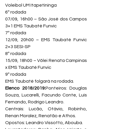
Voleibol UM Itapetininga
6ª rodada

07/09, 16h00 – São José dos Campos 
3×1 EMS Taubaté Funvic
7ª rodada

12/09, 20h00 – EMS Taubaté Funvic 
2×3 SESI-SP
8ª rodada

15/09, 18h00 – Vôlei Renata Campinas 
x EMS Taubaté Funvic
9ª rodada

EMS Taubaté folgará na rodada.
Elenco 2018/2019:
Ponteiros: Douglas 
Souza, Lucarelli, Facundo Conte, Luis 
Fernando, Rodrigo Leandro.

Centrais: Lucão, Otávio, Robinho, 
Renan Moralez, Renatão e Athos.

Opostos: Leandro Vissotto, Abouba.
