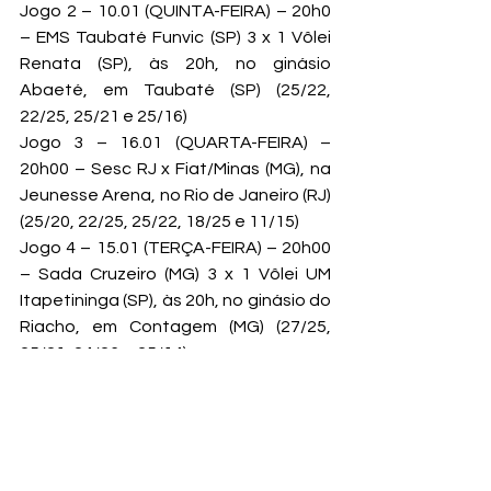
Jogo 2 – 10.01 (QUINTA-FEIRA) – 20h0 
– EMS Taubaté Funvic (SP) 3 x 1 Vôlei 
Renata (SP), às 20h, no ginásio 
Abaeté, em Taubaté (SP) (25/22, 
22/25, 25/21 e 25/16)
Jogo 3 – 16.01 (QUARTA-FEIRA) – 
20h00 – Sesc RJ x Fiat/Minas (MG), na 
Jeunesse Arena, no Rio de Janeiro (RJ) 
(25/20, 22/25, 25/22, 18/25 e 11/15)
Jogo 4 – 15.01 (TERÇA-FEIRA) – 20h00 
– Sada Cruzeiro (MG) 3 x 1 Vôlei UM 
Itapetininga (SP), às 20h, no ginásio do 
Riacho, em Contagem (MG) (27/25, 
25/21, 24/26 e 25/14)
Semifinais
Jogo 5 – 26.01 (SÁBADO)- às 19h00 – 
Sada Cruzeiro (MG) X Copel Telecom 
Maringá Vôlei (PR), no Ginásio Jones 
Minosso, em Lages (SC) – SPORTV