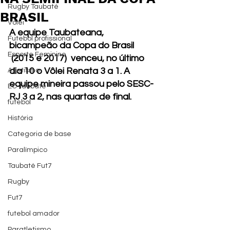
Rugby Taubaté
BRASIL
Vôlei
A equipe Taubateana, 
Futebol profissional
bicampeão da Copa do Brasil 
Esporte Feminino
 (2015 e 2017)  venceu, no último 
dia 10 o Vôlei Renata 3 a 1. A 
Atletismo
equipe mineira passou pelo SESC-
EC Taubaté
RJ 3 a 2, nas quartas de final.
futebol
História
Categoria de base
Paralímpico
Taubaté Fut7
Rugby
Fut7
futebol amador
Paratletismo