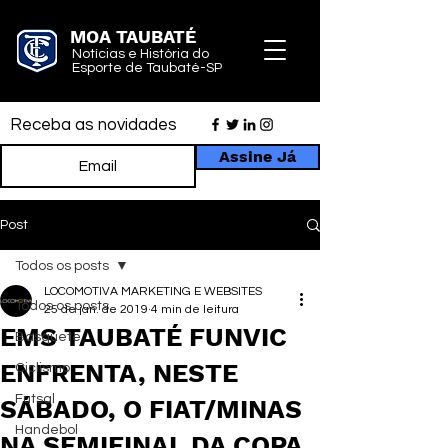
MOA TAUBATÉ
Notícias e História do
Esporte de Taubaté-SP
Receba as novidades
Assine Já
Post
Todos os posts
LOCOMOTIVA MARKETING E WEBSITES
Todos os posts
25 de jan. de 2019
4 min de leitura
EMS TAUBATÉ FUNVIC
Basquete
ENFRENTA, NESTE
Ciclismo
Futsal
SÁBADO, O FIAT/MINAS
Handebol
NA SEMIFINAL DA COPA