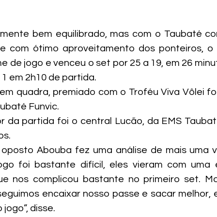
amente bem equilibrado, mas com o Taubaté c
 com ótimo aproveitamento dos ponteiros, o 
e de jogo e venceu o set por 25 a 19, em 26 minu
a 1 em 2h10 de partida.
em quadra, premiado com o Troféu Viva Vôlei foi
ubaté Funvic.
 da partida foi o central Lucão, da EMS Taubat
os.
 oposto Abouba fez uma análise de mais uma vit
go foi bastante difícil, eles vieram com uma e
e nos complicou bastante no primeiro set. Mas
eguimos encaixar nosso passe e sacar melhor, e i
 jogo”, disse.