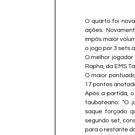
O quarto foi nov
ações. Novamente
impôs maior volum
o jogo por 3 sets 
O melhor jogador 
Rapha, da EMS Ta
O maior pontuador
17 pontos anotad
Após a partida, o
taubateano: “O jo
saque forçado qu
segundo set, cons
para o restante do