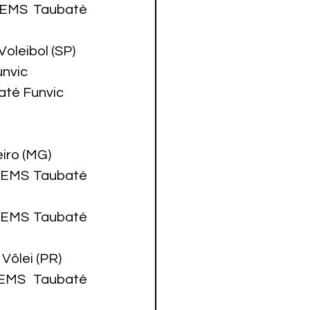
 EMS Taubaté 
leibol (SP)

nvic

té Funvic

ro (MG)

3 EMS Taubaté 
 EMS Taubaté 
ôlei (PR)

 EMS Taubaté 