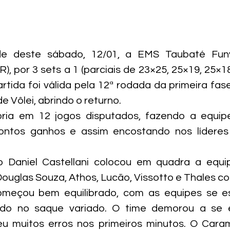
e deste sábado, 12/01, a EMS Taubaté Funv
), por 3 sets a 1 (parciais de 23×25, 25×19, 25×18
rtida foi válida pela 12ª rodada da primeira fase
 Vôlei, abrindo o returno.
tória em 12 jogos disputados, fazendo a equip
ntos ganhos e assim encostando nos líderes 
o Daniel Castellani colocou em quadra a equipe
, Douglas Souza, Athos, Lucão, Vissotto e Thales co
omeçou bem equilibrado, com as equipes se e
do no saque variado. O time demorou a se e
u muitos erros nos primeiros minutos. O Caram