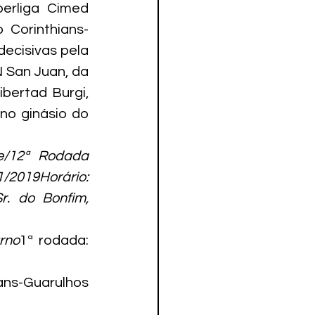
erliga Cimed 
 Corinthians-
ecisivas pela 
 San Juan, da 
bertad Burgi, 
o ginásio do 
/12ª Rodada 
2019Horário: 
. do Bonfim, 
rno
1ª rodada: 
ns-Guarulhos 