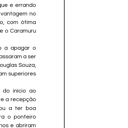
ue e errando 
 vantagem no 
o, com ótima 
e o Caramuru 
 a apagar o 
assaram a ser 
uglas Souza, 
am superiores 
do início ao 
e a recepção 
u a ter boa 
a o ponteiro 
os e abriram 