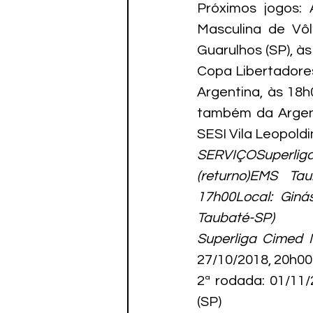
Próximos jogos: 
Masculina de Vôl
Guarulhos (SP), às
Copa Libertadores
Argentina, às 18h0
também da Argenti
SESI Vila Leopoldi
SERVIÇOSuperlig
(returno)EMS Ta
17h00Local: Giná
Taubaté-SP)
Superliga Cimed M
27/10/2018, 20h00
2ª rodada: 01/11/
(SP)
