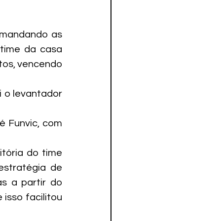
omandando as 
time da casa 
tos, vencendo 
 o levantador 
é Funvic, com 
ória do time 
stratégia de 
 a partir do 
sso facilitou 