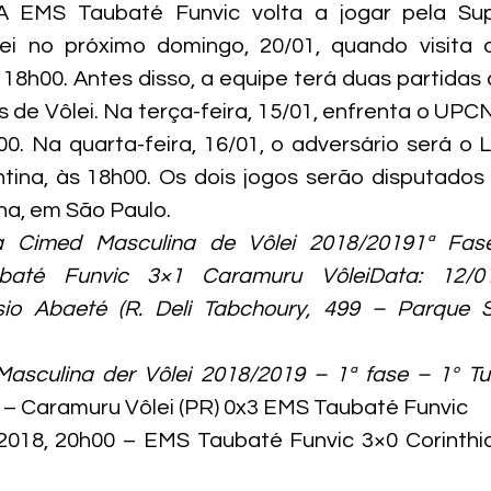
A EMS Taubaté Funvic volta a jogar pela Sup
ei no próximo domingo, 20/01, quando visita o
 18h00. Antes disso, a equipe terá duas partidas d
 de Vôlei. Na terça-feira, 15/01, enfrenta o UPCN
0. Na quarta-feira, 16/01, o adversário será o Li
na, às 18h00. Os dois jogos serão disputados n
na, em São Paulo.
a Cimed Masculina de Vôlei 2018/20191ª Fase
ubaté Funvic 3×1 Caramuru VôleiData: 12/01/
sio Abaeté (R. Deli Tabchoury, 499 – Parque Sr
asculina der Vôlei 2018/2019 – 1ª fase – 1º Tu
 – Caramuru Vôlei (PR) 0x3 EMS Taubaté Funvic

2018, 20h00 – EMS Taubaté Funvic 3×0 Corinthia