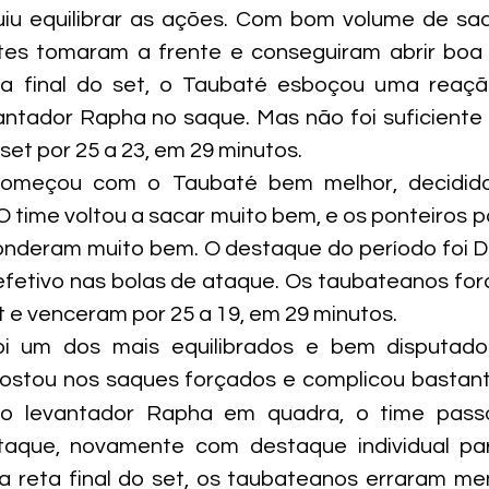
uiu equilibrar as ações. Com bom volume de saq
ntes tomaram a frente e conseguiram abrir boa
a final do set, o Taubaté esboçou uma reaçã
ntador Rapha no saque. Mas não foi suficiente 
set por 25 a 23, em 29 minutos.
omeçou com o Taubaté bem melhor, decidido
 O time voltou a sacar muito bem, e os ponteiros p
nderam muito bem. O destaque do período foi Do
efetivo nas bolas de ataque. Os taubateanos for
t e venceram por 25 a 19, em 29 minutos.
oi um dos mais equilibrados e bem disputado 
ostou nos saques forçados e complicou bastant
 o levantador Rapha em quadra, o time passo
taque, novamente com destaque individual par
 reta final do set, os taubateanos erraram men