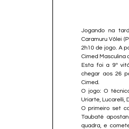
Jogando na tard
Caramuru Vôlei (PR
2h10 de jogo. A pa
Cimed Masculina de
Esta foi a 9ª vi
chegar aos 26 po
Cimed.
O jogo: O técnic
Uriarte, Lucarelli
O primeiro set c
Taubaté apostan
quadra, e comete