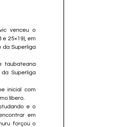
ic venceu o 
 e 25×19), em 
 da Superliga 
e taubateana 
da Superliga 
 inicial com 
mo líbero.
studando e o 
ncontrar em 
uru forçou o 