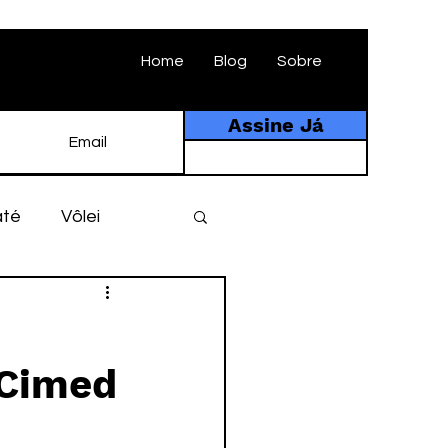
Home
Blog
Sobre
Assine Já
até
Vôlei
ebol
História
 Cimed
tebol amador