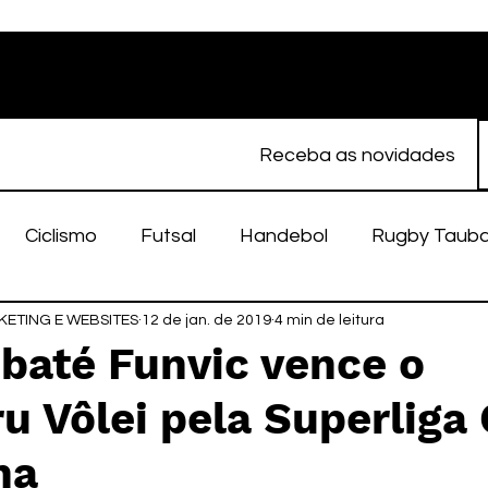
Receba as novidades
Ciclismo
Futsal
Handebol
Rugby Taub
ETING E WEBSITES
porte Feminino
12 de jan. de 2019
Atletismo
4 min de leitura
EC Taubaté
fut
baté Funvic vence o
u Vôlei pela Superliga
alímpico
Taubaté Fut7
Rugby
Fut7
fu
na