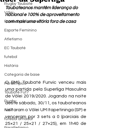
Rugby Taubaté
Taubateanos mantêm liderança do 
Vôlei
nacional e 100% de aproveitamento 
c
om mais uma vitória fora de casa
Futebol profissional
Esporte Feminino
Atletismo
EC Taubaté
futebol
História
Categoria de base
O EMS Taubaté Funvic venceu mais 
Paralímpico
uma partida pela Superliga Masculina 
Taubaté Fut7
de Vôlei 2019/2020. Jogando na noite 
Rugby
deste sábado, 30/11, os taubateanos 
visitaram o Vôlei UM Itapetininga (SP) e 
Fut7
venceram por 3 sets a 0 (parciais de 
futebol amador
25×21 / 25×21 / 27×25), em 1h40 de 
Paratletismo