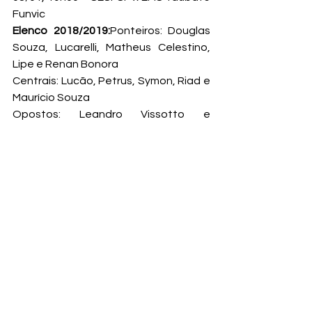
Funvic
Elenco 2018/2019:
Ponteiros: Douglas 
Souza, Lucarelli, Matheus Celestino, 
Lipe e Renan Bonora

Centrais: Lucão, Petrus, Symon, Riad e 
Maurício Souza

Opostos: Leandro Vissotto e 
Mohamed Alhachdadi

Levantadores: Rapha, Fabiano Souza 
e Carísio.

Líberos: Thales Hoss e Rogerinho
Técnico: Renan Dal Zotto

Auxiliar Técnico: Maurício Thomas

Auxiliar Técnico: Sérgio Luis Cunha

Preparador Físico: Renato Sérgio 
Bacchi

Auxiliar de Preparação Física: Jaime 
Lansini
