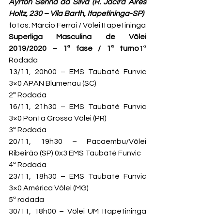
Ayrton Senna da Silva 
(R. Jacira Aires 
Holtz, 230 – Vila Barth, Itapetininga-SP)
fotos: Márcio Ferrai / Vôlei Itapetininga
Superliga Masculina de Vôlei 
2019/2020 – 1ª fase / 1ª turno
1ª 
Rodada

13/11, 20h00 – EMS Taubaté Funvic 
3×0 APAN Blumenau (SC)
2ª Rodada

16/11, 21h30 – EMS Taubaté Funvic 
3×0 Ponta Grossa Vôlei (PR)
3ª Rodada

20/11, 19h30 – Pacaembu/Vôlei 
Ribeirão (SP) 0x3 EMS Taubaté Funvic
4ª Rodada

23/11, 18h30 – EMS Taubaté Funvic 
3×0 América Vôlei (MG)
5ª rodada

30/11, 18h00 – Vôlei UM Itapetininga 