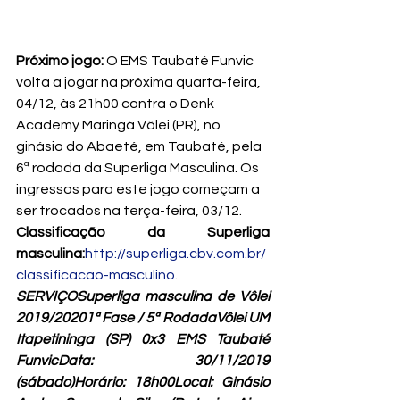
Próximo jogo:
 O EMS Taubaté Funvic 
volta a jogar na próxima quarta-feira, 
04/12, às 21h00 contra o Denk 
Academy Maringá Vôlei (PR), no 
ginásio do Abaeté, em Taubaté, pela 
6ª rodada da Superliga Masculina. Os 
ingressos para este jogo começam a 
ser trocados na terça-feira, 03/12.
Classificação da Superliga 
masculina:
http://superliga.cbv.com.br/
classificacao-masculino
.
SERVIÇOSuperliga masculina de Vôlei 
2019/20201ª Fase / 5ª RodadaVôlei UM 
Itapetininga (SP) 0x3 EMS Taubaté 
FunvicData: 30/11/2019 
(sábado)Horário: 18h00
Local: 
Ginásio 