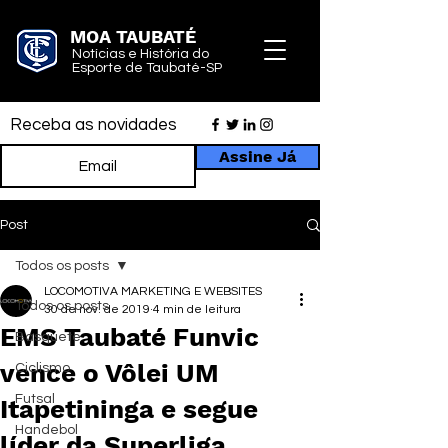
MOA TAUBATÉ
Notícias e História do
Esporte de Taubaté-SP
Receba as novidades
Assine Já
Post
Todos os posts
LOCOMOTIVA MARKETING E WEBSITES
Todos os posts
30 de nov. de 2019
4 min de leitura
EMS Taubaté Funvic
Basquete
vence o Vôlei UM
Ciclismo
Futsal
Itapetininga e segue
Handebol
líder da Superliga