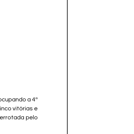
ocupando a 4ª 
co vitórias e 
errotada pelo 