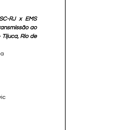
ESC-RJ x EMS 
ransmissão ao 
 Tijuca, Rio de 
a

ic