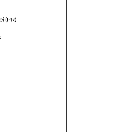
i (PR)
c