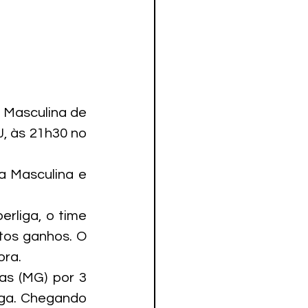
 Masculina de 
, às 21h30 no 
a Masculina e 
rliga, o time 
os ganhos. O 
ora.
s (MG) por 3 
ga. Chegando 