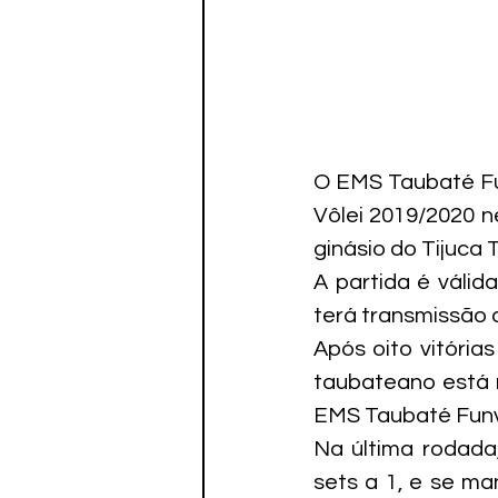
O EMS Taubaté Fun
Vôlei 2019/2020 n
ginásio do Tijuca 
A partida é válid
terá transmissão a
Após oito vitória
taubateano está 
EMS Taubaté Funv
Na última rodada
sets a 1, e se ma