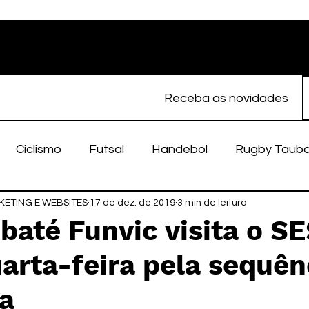
Receba as novidades
Ciclismo
Futsal
Handebol
Rugby Taub
ETING E WEBSITES
porte Feminino
17 de dez. de 2019
Atletismo
3 min de leitura
EC Taubaté
fut
baté Funvic visita o S
arta-feira pela sequên
alímpico
Taubaté Fut7
Rugby
Fut7
fu
ga