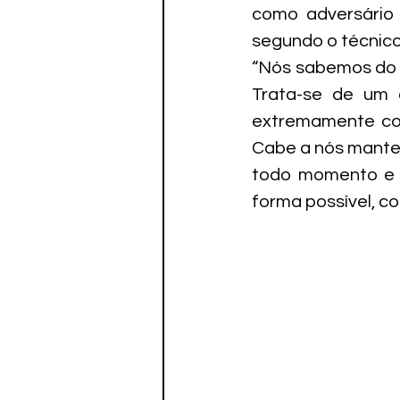
como adversário 
segundo o técnico
“Nós sabemos do p
Trata-se de um a
extremamente co
Cabe a nós manter
todo momento e m
forma possível, c