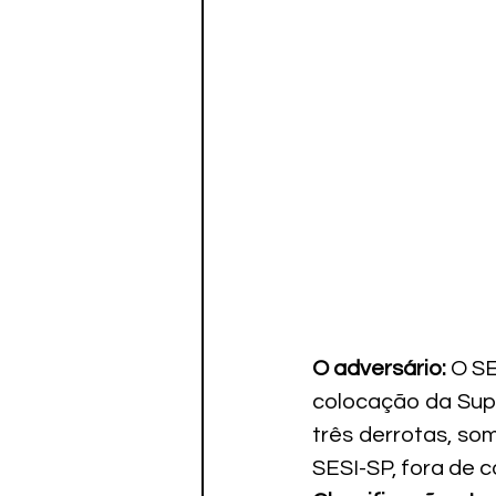
O adversário:
 O S
colocação da Supe
três derrotas, so
SESI-SP, fora de ca