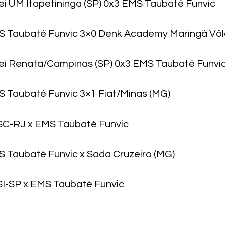
lei UM Itapetininga (SP) 0x3 EMS Taubaté Funvic
S Taubaté Funvic 3×0 Denk Academy Maringá Vôle
lei Renata/Campinas (SP) 0x3 EMS Taubaté Funvi
S Taubaté Funvic 3×1 Fiat/Minas (MG)
ESC-RJ x EMS Taubaté Funvic
S Taubaté Funvic x Sada Cruzeiro (MG)
SI-SP x EMS Taubaté Funvic