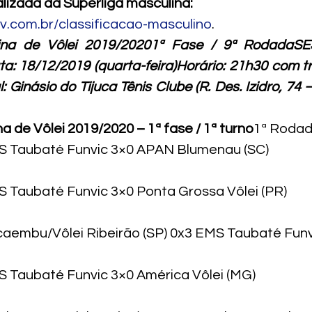
alizada da Superliga masculina:
bv.com.br/classificacao-masculino
.
lina de Vôlei 2019/20201ª Fase / 9ª RodadaS
a: 18/12/2019 (quarta-feira)Horário: 21h30 com t
: 
Ginásio do Tijuca Tênis Clube (
R. Des. Izidro, 74 –
a de Vôlei 2019/2020 – 1ª fase / 1ª turno
1ª Rodad
MS Taubaté Funvic 3×0 APAN Blumenau (SC)
S Taubaté Funvic 3×0 Ponta Grossa Vôlei (PR)
caembu/Vôlei Ribeirão (SP) 0x3 EMS Taubaté Funv
S Taubaté Funvic 3×0 América Vôlei (MG)