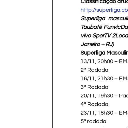
Classificação atu
http://superliga.c
Superliga mascu
Taubaté FunvicDat
vivo SporTV 2
Local
Janeiro – RJ)
Superliga Masculin
13/11, 20h00 – E
2ª Rodada

16/11, 21h30 – EM
3ª Rodada

20/11, 19h30 – Pa
4ª Rodada

23/11, 18h30 – EM
5ª rodada
