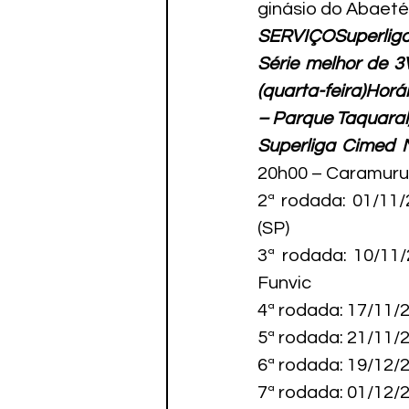
ginásio do Abaeté
SERVIÇO
Superliga
Série melhor de 3
(quarta-feira)Horá
– Parque Taquaral
Superliga Cimed M
20h00 – Caramuru 
2ª rodada: 01/11/
(SP)

3ª rodada: 10/11
Funvic

4ª rodada: 17/11/
5ª rodada: 21/11/
6ª rodada: 19/12/
7ª rodada: 01/12/