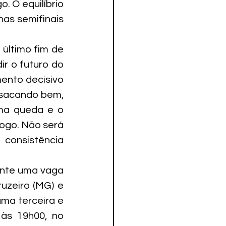
 O equilíbrio 
as semifinais 
último fim de 
r o futuro do 
nto decisivo 
sacando bem, 
ma queda e o 
ogo. Não será 
consistência 
ante uma vaga 
uzeiro (MG) e 
ma terceira e 
às 19h00, no 