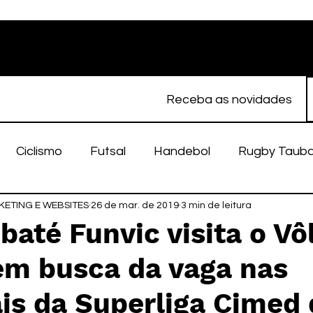
Receba as novidades
Ciclismo
Futsal
Handebol
Rugby Taub
ETING E WEBSITES
porte Feminino
26 de mar. de 2019
Atletismo
3 min de leitura
EC Taubaté
fut
até Funvic visita o Vô
em busca da vaga nas
alímpico
Taubaté Fut7
Rugby
Fut7
fu
is da Superliga Cimed