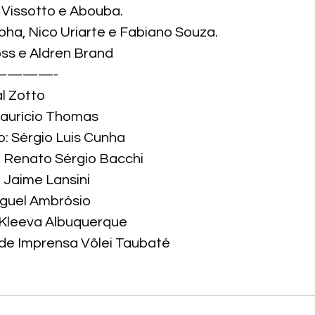
Vissotto e Abouba.

ha, Nico Uriarte e Fabiano Souza.

ss e Aldren Brand

———-

 Zotto

Maurício Thomas

: Sérgio Luis Cunha

: Renato Sérgio Bacchi

 Jaime Lansini

guel Ambrósio

Kleeva Albuquerque
 de Imprensa Vôlei Taubaté