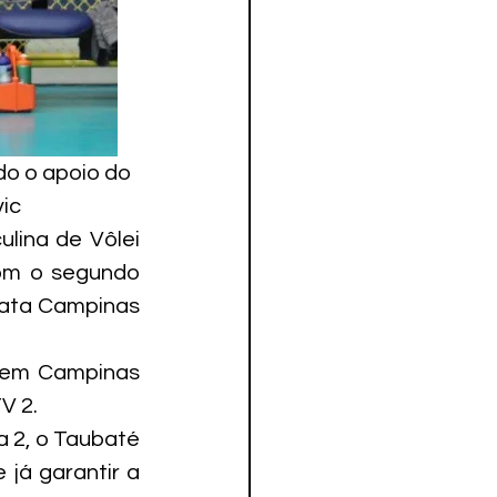
do o apoio do 
vic
ina de Vôlei 
om o segundo 
nata Campinas 
 em Campinas 
V 2.
 2, o Taubaté 
já garantir a 