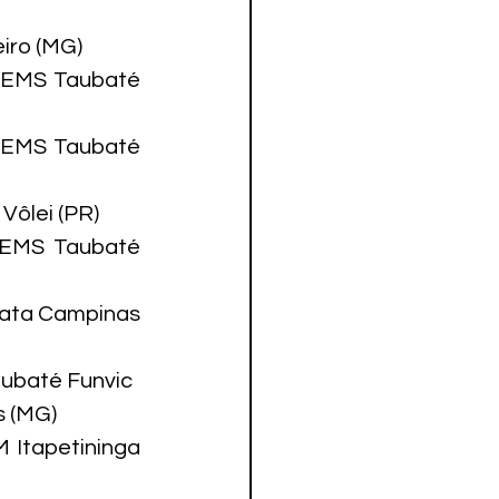
ro (MG)

3 EMS Taubaté 
 EMS Taubaté 
ôlei (PR)

 EMS Taubaté 
nata Campinas 
ubaté Funvic

 (MG)

 Itapetininga 