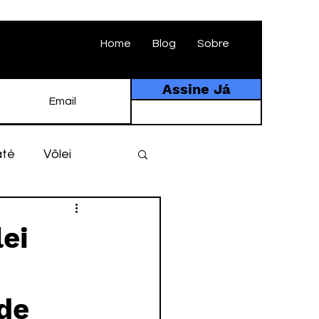
Home
Blog
Sobre
Assine Já
até
Vôlei
ebol
História
lei
tebol amador
 de