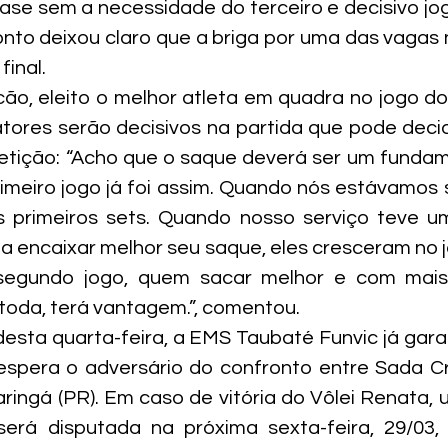
se sem a necessidade do terceiro e decisivo jogo.
onto deixou claro que a briga por uma das vagas n
final.
cão, eleito o melhor atleta em quadra no jogo do 
tores serão decisivos na partida que pode decidi
tição: “Acho que o saque deverá ser um fundame
meiro jogo já foi assim. Quando nós estávamos 
 primeiros sets. Quando nosso serviço teve u
 encaixar melhor seu saque, eles cresceram no j
segundo jogo, quem sacar melhor e com mais 
 toda, terá vantagem.”, comentou.
desta quarta-feira, a EMS Taubaté Funvic já gar
 espera o adversário do confronto entre Sada Cr
ingá (PR). Em caso de vitória do Vôlei Renata, u
será disputada na próxima sexta-feira, 29/03, 