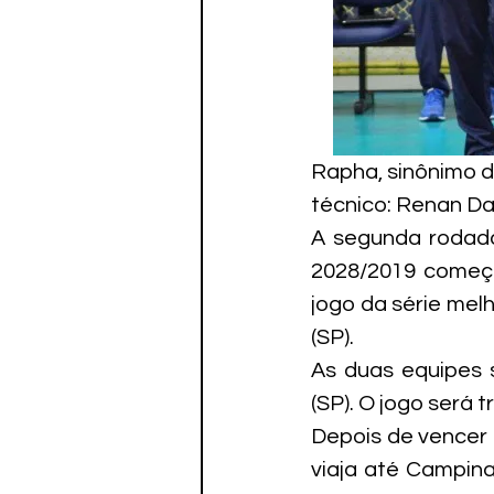
Rapha, sinônimo d
técnico: Renan Da
A segunda rodada 
2028/2019 começa
jogo da série mel
(SP).
As duas equipes 
(SP). O jogo será 
Depois de vencer o
viaja até Campinas