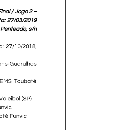
al / Jogo 2 – 
: 27/03/2019 
 Penteado, s/n 
: 27/10/2018, 
ns-Guarulhos 
 EMS Taubaté 
leibol (SP)

nvic

té Funvic
