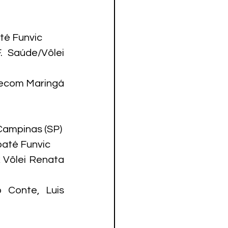
é Funvic

 Saúde/Vôlei 
lecom Maringá 
ampinas (SP)

até Funvic

 Vôlei Renata 
 Conte, Luis 