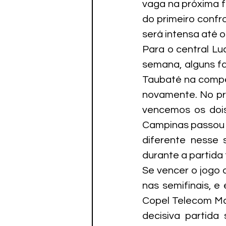
vaga na próxima fa
do primeiro confr
será intensa até o 
Para o central Lu
semana, alguns fa
Taubaté na compe
novamente. No pri
vencemos os dois
Campinas passou a
diferente nesse 
durante a partida
Se vencer o jogo 
nas semifinais, e
Copel Telecom Mar
decisiva partida 