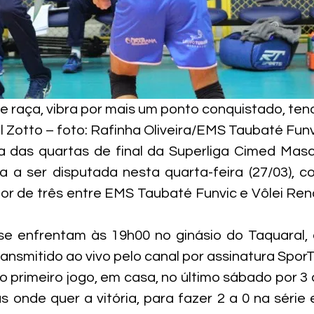
e raça, vibra por mais um ponto conquistado, ten
l Zotto – foto: Rafinha Oliveira/EMS Taubaté Fun
das quartas de final da Superliga Cimed Mascul
 a ser disputada nesta quarta-feira (27/03), c
hor de três entre EMS Taubaté Funvic e Vôlei Re
se enfrentam às 19h00 no ginásio do Taquaral,
transmitido ao vivo pelo canal por assinatura SporT
 primeiro jogo, em casa, no último sábado por 3 a
 onde quer a vitória, para fazer 2 a 0 na série e 