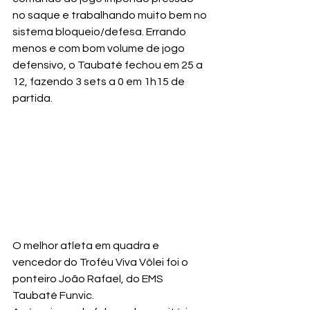
no saque e trabalhando muito bem no 
sistema bloqueio/defesa. Errando 
menos e com bom volume de jogo 
defensivo, o Taubaté fechou em 25 a 
12, fazendo 3 sets a 0 em 1h15 de 
partida.
O melhor atleta em quadra e 
vencedor do Troféu Viva Vôlei foi o 
ponteiro João Rafael, do EMS 
Taubaté Funvic. 