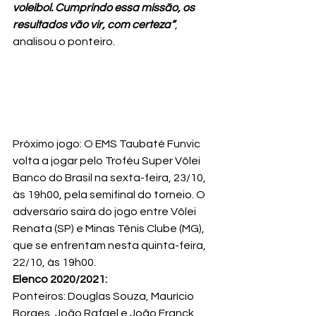
voleibol. Cumprindo essa missão, os 
resultados vão vir, com certeza”
, 
analisou o ponteiro.
Próximo jogo: O EMS Taubaté Funvic 
volta a jogar pelo Troféu Super Vôlei 
Banco do Brasil na sexta-feira, 23/10, 
às 19h00, pela semifinal do torneio. O 
adversário sairá do jogo entre Vôlei 
Renata (SP) e Minas Tênis Clube (MG), 
que se enfrentam nesta quinta-feira, 
22/10, às 19h00.
Elenco 2020/2021:
Ponteiros: Douglas Souza, Maurício 
Borges, João Rafael e João Franck.
