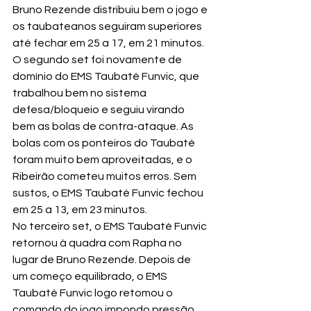
Bruno Rezende distribuiu bem o jogo e 
os taubateanos seguiram superiores 
até fechar em 25 a 17, em 21 minutos.
O segundo set foi novamente de 
domínio do EMS Taubaté Funvic, que 
trabalhou bem no sistema 
defesa/bloqueio e seguiu virando 
bem as bolas de contra-ataque. As 
bolas com os ponteiros do Taubaté 
foram muito bem aproveitadas, e o 
Ribeirão cometeu muitos erros. Sem 
sustos, o EMS Taubaté Funvic fechou 
em 25 a 13, em 23 minutos.
No terceiro set, o EMS Taubaté Funvic 
retornou à quadra com Rapha no 
lugar de Bruno Rezende. Depois de 
um começo equilibrado, o EMS 
Taubaté Funvic logo retomou o 
comando do jogo impondo pressão 