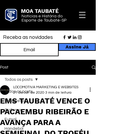
MOA TAUBATÉ
Notícias e História do
Esporte de Taubaté-SP
Receba as novidades
Assine Já
Post
Todos os posts
LOCOMOTIVA MARKETING E WEBSITES
Todos os posts
21 de out. de 2020
3 min de leitura
EMS TAUBATÉ VENCE O
Basquete
PACAEMBU RIBEIRÃO E
Ciclismo
Futsal
AVANÇA PARA A
Handebol
SEMIFINAL DO TROFÉU