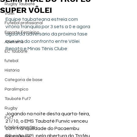
Rugby Taubaté
SUPER VÔLEI
Vôlei
Equipe taubateana estreia com 
Futebol profissional
vitória tranquila por 3 sets a 0 e agora 
Esporte Feminino
aguarda adversário da próxima fase 
que virá do confronto entre Vôlei 
Atletismo
Renata e Minas Tênis Clube
EC Taubaté
futebol
História
Categoria de base
Paralímpico
Taubaté Fut7
Rugby
Jogando na noite desta quarta-feira, 
Fut7
21/10, o EMS Taubaté Funvic venceu 
futebol amador
com tranquilidade do Pacaembu 
Ribeirão (SP), pela abertura do Troféu 
Paratletismo