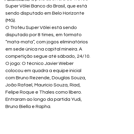
Super Vôlei Banco do Brasil, que está 
sendo disputado em Belo Horizonte 
(MG).
O Troféu Super Vôlei está sendo 
disputado por 8 times, em formato 
“mata-mata”, com jogos eliminatórios 
em sede única na capital mineira. A 
competição segue até sábado, 24/10.
O jogo: O técnico Javier Weber 
colocou em quadra a equipe inicial 
com Bruno Rezende, Douglas Souza, 
João Rafael, Maurício Souza, Riad, 
Felipe Roque e Thales como líbero. 
Entraram ao longo da partida Yudi, 
Bruno Biella e Rapha.