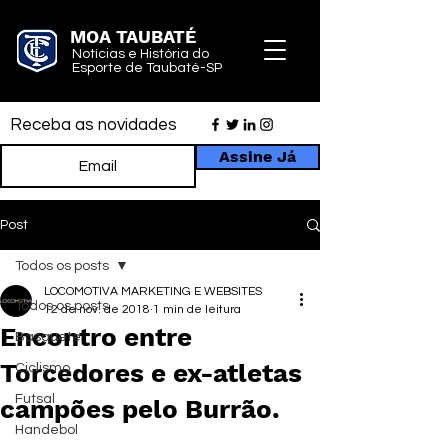
MOA TAUBATÉ
Notícias e História do
Esporte de Taubaté-SP
Receba as novidades
Assine Já
Post
Todos os posts
LOCOMOTIVA MARKETING E WEBSITES
Todos os posts
12 de nov. de 2018
1 min de leitura
Encontro entre
Basquete
Torcedores e ex-atletas
Ciclismo
Futsal
campões pelo Burrão.
Handebol