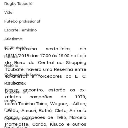
Rugby Taubaté
Vôlei
Futebol profissional
Esporte Feminino
Atletismo
EC Taubaté
Na próxima sexta-feira, dia 
16/11/2018 das 17:00 às 19:00 na Loja 
futebol
do Burro da Central no Shopping 
História
Taubaté, haverá uma Resenha entre 
Categoria de base
ex-atletas e torcedores do E. C. 
Taubaté.
Paralímpico
Nesse encontro, estarão os ex-
Taubaté Fut7
atletas campeões de 1979, 
Rugby
como Toninho Taino,  Wagner, – Ailton, 
Fut7
 Julião,  Amauri,  Bothú,  Cleto,  Antonio 
Carlos, campeões de 1985, Marcelo 
futebol amador
Martelotte, Carlão, Kisuco e outros 
Paratletismo