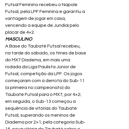
Futsal Feminino recebeu o Napole 
Futsal, pela LPF Feminina e garantiu a 
vantagem de jogar em casa, 
vencendo a equipe de Jundiaí pelo 
placar de 4×2.
MASCULINO
A Base do Taubaté Futsal recebeu, 
na tarde do sábado, os times de base 
do MX7 Diadema, em mais uma 
rodada da Liga Paulista Júnior de 
Futsal, competição da LPF. Os jogos 
começaram com a derrota do Sub-11 
(a primeira no campeonato) do 
Taubaté Futsal para o MX7, por 4×2; 
em seguida, o Sub-13 começou a 
sequência de vitórias do Taubaté 
Futsal, superando os meninos de 
Diadema por 2×1; pela categoria Sub-
15, nova vitória do Taubaté sobre o 