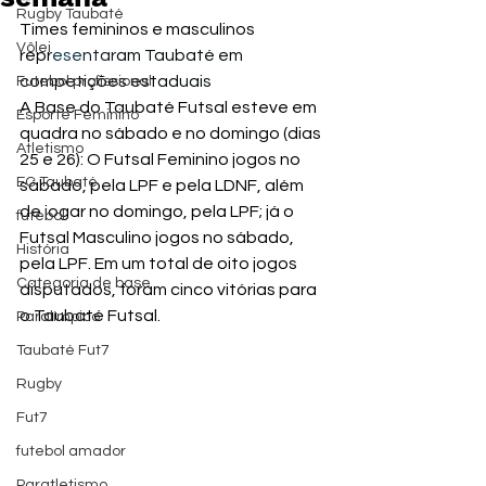
Rugby Taubaté
Times femininos e masculinos 
Vôlei
repr
ese
ntar
am Taubaté em 
competições estaduais
Futebol profissional
A Base do Taubaté Futsal esteve em 
Esporte Feminino
quadra no sábado e no domingo (dias 
Atletismo
25 e 26): O Futsal Feminino jogos no 
EC Taubaté
sábado, pela LPF e pela LDNF, além 
de jogar no domingo, pela LPF; já o 
futebol
Futsal Masculino jogos no sábado, 
História
pela LPF. Em um total de oito jogos 
Categoria de base
disputados, foram cinco vitórias para 
o Taubaté Futsal.
Paralímpico
Taubaté Fut7
Rugby
Fut7
futebol amador
Paratletismo