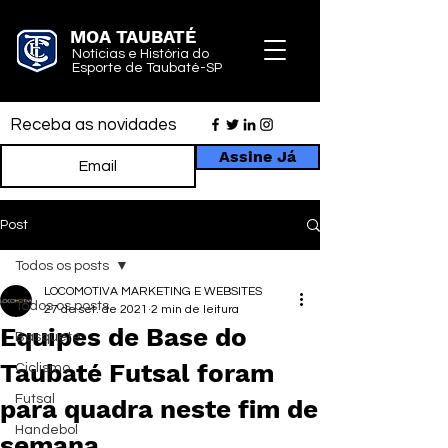
MOA TAUBATÉ
Notícias e História do
Esporte de Taubaté-SP
Receba as novidades
Assine Já
Post
Todos os posts
LOCOMOTIVA MARKETING E WEBSITES
Todos os posts
27 de set. de 2021
2 min de leitura
Equipes de Base do
Basquete
Taubaté Futsal foram
Ciclismo
Futsal
para quadra neste fim de
Handebol
semana