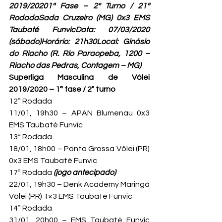
2019/20201ª Fase – 2º Turno / 21ª 
RodadaSada Cruzeiro (MG) 0x3 EMS 
Taubaté FunvicData: 07/03/2020 
(sábado)Horário: 21h30
Local: 
Ginásio 
do Riacho 
(
R. Rio Paraopeba, 1200 – 
Riacho das Pedras, Contagem – MG
)
Superliga Masculina de Vôlei 
2019/2020 – 1ª fase / 2º turno
12ª Rodada

11/01, 19h30 – APAN Blumenau 0x3 
EMS Taubaté Funvic
13ª Rodada

18/01, 18h00 – Ponta Grossa Vôlei (PR) 
0x3 EMS Taubaté Funvic
17ª Rodada 
(jogo antecipado)
22/01, 19h30 – Denk Academy Maringá 
Vôlei (PR) 1×3 EMS Taubaté Funvic
14ª Rodada

31/01, 20h00 – EMS Taubaté Funvic 