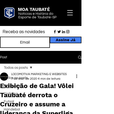
MOA TAUBATÉ
Notícias e História do
Esporte de Taubaté-SP
Receba as novidades
Assine Já
Post
Todos os posts
LOCOMOTIVA MARKETING E WEBSITES
Todos os posts
7 de mar. de 2020
4 min de leitura
Exibição de Gala! Vôlei
Basquete
Taubaté derrota o
Ciclismo
Futsal
Cruzeiro e assume a
Handebol
liderança da Superliga