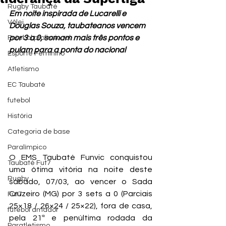
Rugby Taubaté
Em noite inspirada de Lucarelli e 
Vôlei
Douglas Souza, taubateanos vencem 
por 3 a 0, somam mais três pontos e 
Futebol profissional
pulam para a ponta do nacional
Esporte Feminino
Atletismo
EC Taubaté
futebol
História
Categoria de base
Paralímpico
O EMS Taubaté Funvic conquistou 
Taubaté Fut7
uma ótima vitória na noite deste 
Rugby
sábado, 07/03, ao vencer o Sada 
Cruzeiro (MG) por 3 sets a 0 (Parciais 
Fut7
25×18 / 26×24 / 25×22), fora de casa, 
futebol amador
pela 21ª e penúltima rodada da 
Paratletismo