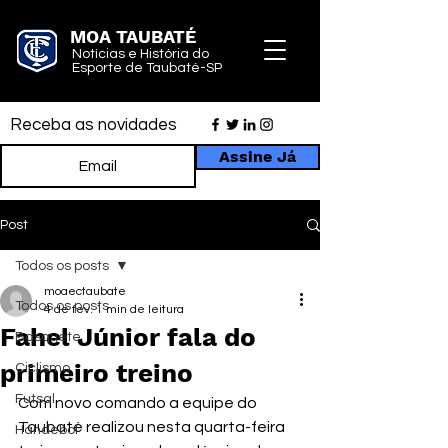
MOA TAUBATÉ
Notícias e História do
Esporte de Taubaté-SP
Receba as novidades
Assine Já
Post
Todos os posts
moaectaubate
Todos os posts
4 de fev.
1 min de leitura
Fahel Júnior fala do
Basquete
primeiro treino
Ciclismo
Futsal
Com novo comando a equipe do 
Taubaté realizou nesta quarta-feira 
Handebol