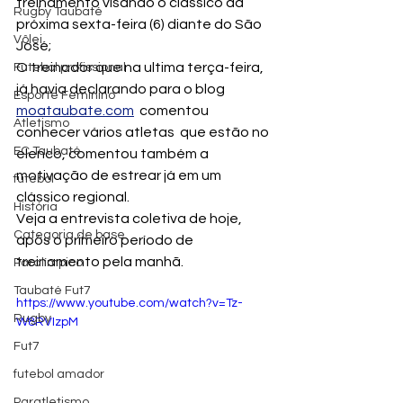
treinamento visando o clássico da 
Rugby Taubaté
próxima sexta-feira (6) diante do São 
Vôlei
José;
O treinador que na ultima terça-feira, 
Futebol profissional
já havia declarando para o blog 
Esporte Feminino
moataubate.com
  comentou 
Atletismo
conhecer vários atletas  que estão no 
EC Taubaté
elenco, comentou também a 
motivação de estrear já em um 
futebol
clássico regional.
História
Veja a entrevista coletiva de hoje, 
Categoria de base
após o primeiro período de 
treinamento pela manhã.
Paralímpico
Taubaté Fut7
https://www.youtube.com/watch?v=Tz-
Rugby
W8RVIzpM
Fut7
futebol amador
Paratletismo