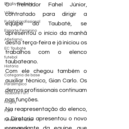
Rugby Taubaté
O treinador Fahel Júnior, 
Vôlei
contratado para dirigir a 
Futebol profissional
equipe do Taubaté, se 
Esporte Feminino
apresentou o início da manhã 
Atletismo
desta terça-feira e já iniciou os 
EC Taubaté
trabalhos com o elenco 
futebol
taubateano.
História
Com ele chegou também o 
Categoria de base
auxiliar técnico, Gian Carlo. Os 
Paralímpico
demos profissionais continuam 
Taubaté Fut7
nas funções.
Rugby
Na reapresentação do elenco, 
Fut7
a Diretoria apresentou o novo 
futebol amador
comandante da equipe, que 
Paratletismo