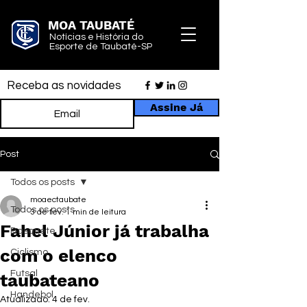
MOA TAUBATÉ
Notícias e História do
Esporte de Taubaté-SP
Receba as novidades
Assine Já
Post
Todos os posts
moaectaubate
Todos os posts
3 de fev.
1 min de leitura
Fahel Júnior já trabalha
Basquete
com o elenco
Ciclismo
Futsal
taubateano
Handebol
Atualizado:
4 de fev.