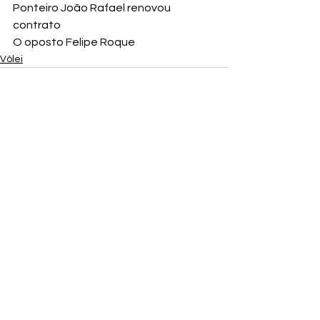
Ponteiro João Rafael renovou 
contrato
O oposto Felipe Roque
Vôlei
Ver tudo
Posts recentes