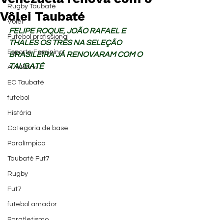
Rugby Taubaté
Vôlei Taubaté
Vôlei
FELIPE ROQUE, JOÃO RAFAEL E 
Futebol profissional
THALES OS TRÊS NA SELEÇÃO 
Esporte Feminino
BRASILEIRA JÁ RENOVARAM COM O 
TAUBATÉ
Atletismo
EC Taubaté
futebol
História
Categoria de base
Paralímpico
Taubaté Fut7
Rugby
Fut7
futebol amador
Paratletismo