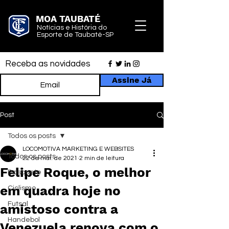
MOA TAUBATÉ
Notícias e História do
Esporte de Taubaté-SP
Receba as novidades
Assine Já
Post
Todos os posts
LOCOMOTIVA MARKETING E WEBSITES
Todos os posts
22 de mai. de 2021
2 min de leitura
Felipe Roque, o melhor
Basquete
em quadra hoje no
Ciclismo
Futsal
amistoso contra a
Handebol
Venezuela renova com o