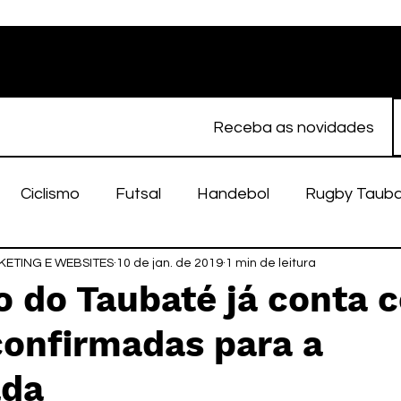
Receba as novidades
Ciclismo
Futsal
Handebol
Rugby Taub
ETING E WEBSITES
porte Feminino
10 de jan. de 2019
Atletismo
1 min de leitura
EC Taubaté
fut
o do Taubaté já conta 
confirmadas para a
alímpico
Taubaté Fut7
Rugby
Fut7
fu
ada