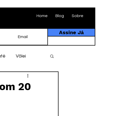
Home
Blog
Sobre
Assine Já
até
Vôlei
ebol
História
com 20
tebol amador