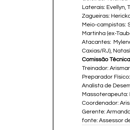
Laterais: Evellyn,
Zagueiras: Herick
Meio-campistas: S
Martinha (ex-Taub
Atacantes: Mylena
Caxias/RJ), Natas
Comissão Técnic
Treinador: Arismar
Preparador Físico
Analista de Dese
Massoterapeuta: N
Coordenador: Ari
Gerente: Armando
fonte: Assessor d