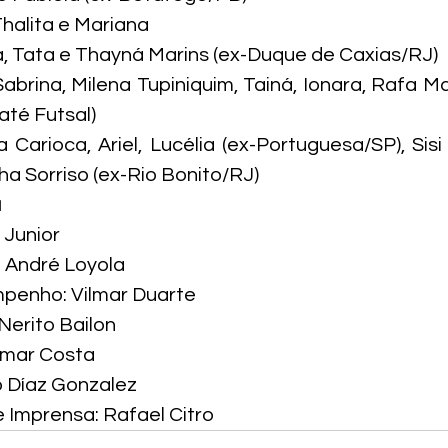
 Thalita e Mariana
a, Tata e Thayná Marins (ex-Duque de Caxias/RJ)
abrina, Milena Tupiniquim, Tainá, Ionara, Rafa Ma
até Futsal)
 Carioca, Ariel, Lucélia (ex-Portuguesa/SP), Sisi
ha Sorriso (ex-Rio Bonito/RJ)
a
 Junior
: André Loyola
mpenho: Vilmar Duarte
erito Bailon
smar Costa
 Díaz Gonzalez
e Imprensa: Rafael Citro