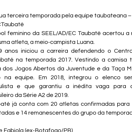
ua terceira temporada pela equipe taubateana –
CTaubaté
bol feminino da SEEL/AD/EC Taubaté acertou a 
uma atleta, a meio-campista Luana.
 anos iniciou a carreira defendendo o Centro 
baté na temporada 2017. Vestindo a camisa t
ã dos Jogos Abertos da Juventude e da Taça Mu
 na equipe. Em 2018, integrou o elenco semi
ista e que garantiu a inédita vaga para a
eiro da Série A2 de 2019.
até já conta com 20 atletas confirmadas para 
atadas e 14 remanescentes do grupo da tempora
 e Fabiola (ex-Botafogo/PB)