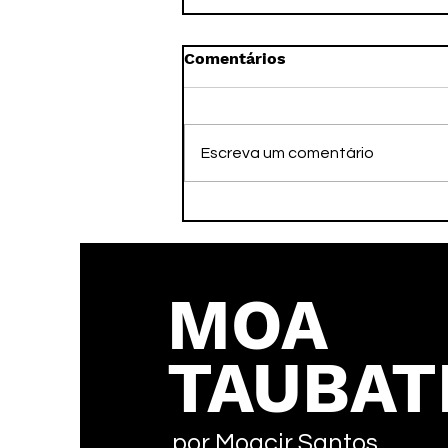
Comentários
Escreva um comentário
Faleceu nesta tarde o ex-
atleta Adamato
MOA
TAUBAT
por Moacir Santos