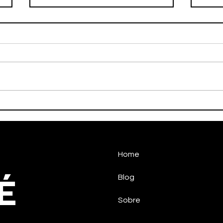
HALTEROFILISMO
HAN
PARALÍMPICO DE
CON
TAUBATÉCONQUISTA
NO 
MEDALHA NO CIRCUITO
NACIONAL
Home
É
Blog
Sobre