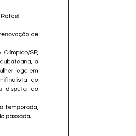
 Rafael 
renovação de 
Olímpico/SP, 
aubateana, a 
lher logo em 
finalista do 
 disputa do 
a temporada, 
da passada.