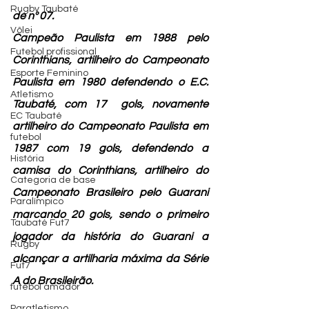
Rugby Taubaté
de nº 07.
Vôlei
Campeão Paulista em 1988 pelo 
Futebol profissional
Corinthians, artilheiro do Campeonato 
Esporte Feminino
Paulista em 1980 defendendo o E.C. 
Atletismo
Taubaté, com 17  gols, novamente 
EC Taubaté
artilheiro do Campeonato Paulista em 
futebol
1987 com 19 gols, defendendo a 
História
camisa do Corinthians, artilheiro do 
Categoria de base
Campeonato Brasileiro pelo Guarani 
Paralímpico
marcando 20 gols, sendo o primeiro 
Taubaté Fut7
jogador da história do Guarani a 
Rugby
alcançar a artilharia máxima da Série 
Fut7
A do Brasileirão.
futebol amador
Paratletismo