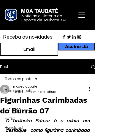
MOA TAUBATÉ
Notícias e História do
Esporte de Taubaté-SP
Receba as novidades
Assine Já
Post
Todos os posts
moaectaubate
Todos os posts
13 de jun.
1 min de leitura
Figurinhas Carimbadas
Basquete
do Burrão 07
Ciclismo
Futsal
O artilheiro Edmar é o atleta em 
Handebol
destaque  como figurinha carimbada 