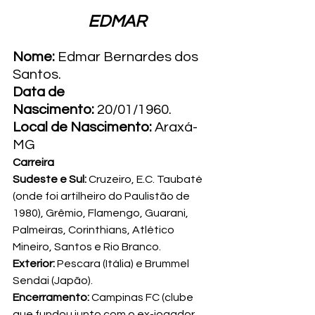
EDMAR
Nome:
 Edmar Bernardes dos 
Santos.
Data de 
Nascimento:
 20/01/1960.
Local de Nascimento:
 Araxá-  
MG
Carreira
Sudeste e Sul:
 Cruzeiro, E.C. Taubaté 
(onde foi artilheiro do Paulistão de 
1980), Grêmio, Flamengo, Guarani, 
Palmeiras, Corinthians, Atlético 
Mineiro, Santos e Rio Branco.
Exterior:
 Pescara (Itália) e Brummel 
Sendai (Japão).
Encerramento:
 Campinas FC (clube 
que fundou junto com o ex-jogador 