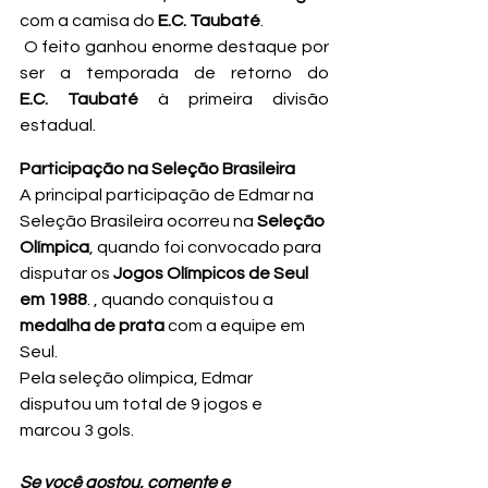
com a camisa do 
E.C. Taubaté
.
 O feito ganhou enorme destaque por 
ser a temporada de retorno do                
E.C. Taubaté
 à primeira divisão 
estadual. 
Participação na Seleção Brasileira 
A principal participação de Edmar na 
Seleção Brasileira ocorreu na 
Seleção 
Olímpica
, quando foi convocado para 
disputar os 
Jogos Olímpicos de Seul 
em 1988
. , quando conquistou a 
medalha de prata
 com a equipe em 
Seul.
Pela seleção olímpica, Edmar 
disputou um total de 9 jogos e 
marcou 3 gols.
Se você gostou, comente e 