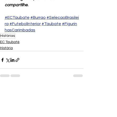
compartilhe.
#ECTaubate
#Burrao
#SelecaoBrasilei
ra
#FutebolInterior
#Taubate
#Figurin
hasCarimbadas
Histórias
EC Taubaté
História
Ver tudo
Posts recentes