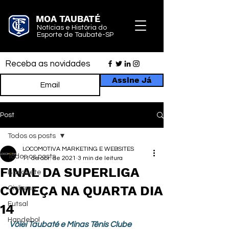
MOA TAUBATÉ
Notícias e História do
Esporte de Taubaté-SP
Receba as novidades
Assine Já
Post
Todos os posts
LOCOMOTIVA MARKETING E WEBSITES
Todos os posts
11 de abr. de 2021
3 min de leitura
FINAL DA SUPERLIGA
Basquete
COMEÇA NA QUARTA DIA
Ciclismo
Futsal
14
Handebol
Vôlei Taubaté e Minas Tênis Clube 