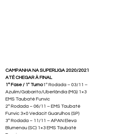
CAMPANHA NA SUPERLIGA 2020/2021 
ATÉ CHEGAR À FINAL
1ª Fase / 1º Turno
1ª Rodada – 03/11 – 
Azulim/Gabarito/Uberlândia (MG) 1×3 
EMS Taubaté Funvic
2ª Rodada – 06/11 – EMS Taubaté 
Funvic 3×0 Vedacit Guarulhos (SP)
3ª Rodada – 11/11 – APAN Eleva 
Blumenau (SC) 1×3 EMS Taubaté 