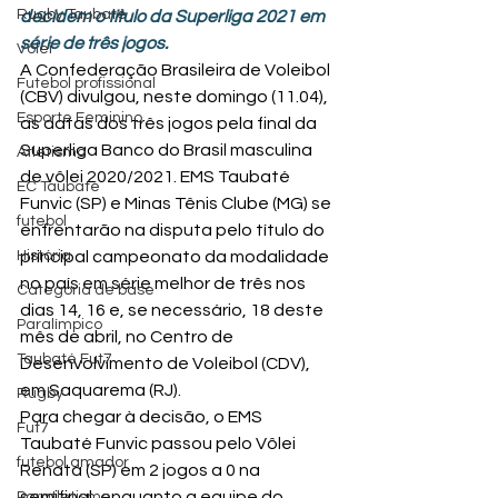
Rugby Taubaté
decidem o titulo da Superliga 2021 em 
série de três jogos.
Vôlei
A Confederação Brasileira de Voleibol 
Futebol profissional
(CBV) divulgou, neste domingo (11.04), 
Esporte Feminino
as datas dos três jogos pela final da 
Superliga Banco do Brasil masculina 
Atletismo
de vôlei 2020/2021. EMS Taubaté 
EC Taubaté
Funvic (SP) e Minas Tênis Clube (MG) se 
futebol
enfrentarão na disputa pelo título do 
História
principal campeonato da modalidade 
no país em série melhor de três nos 
Categoria de base
dias 14, 16 e, se necessário, 18 deste 
Paralímpico
mês de abril, no Centro de 
Taubaté Fut7
Desenvolvimento de Voleibol (CDV), 
em Saquarema (RJ).
Rugby
Para chegar à decisão, o EMS 
Fut7
Taubaté Funvic passou pelo Vôlei 
futebol amador
Renata (SP) em 2 jogos a 0 na 
semifinal, enquanto a equipe do 
Paratletismo