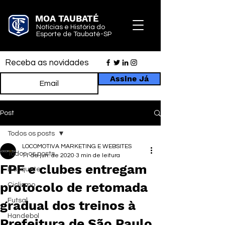
MOA TAUBATÉ
Notícias e História do
Esporte de Taubaté-SP
Receba as novidades
Assine Já
Post
Todos os posts
LOCOMOTIVA MARKETING E WEBSITES
Todos os posts
11 de jun. de 2020
3 min de leitura
FPF e clubes entregam
Basquete
protocolo de retomada
Ciclismo
Futsal
gradual dos treinos à
Handebol
Prefeitura de São Paulo