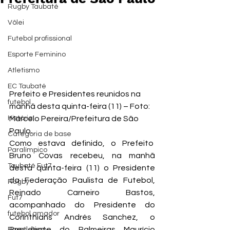
Rugby Taubaté
Vôlei
Futebol profissional
Esporte Feminino
Atletismo
EC Taubaté
Prefeito e Presidentes reunidos na 
futebol
manhã desta quinta-feira (11) – Foto: 
História
Marcelo Pereira/Prefeitura de São 
Paulo.
Categoria de base
Como estava definido, o Prefeito  
Paralímpico
Bruno Covas recebeu, na manhã 
Taubaté Fut7
desta quinta-feira (11) o Presidente 
da Federação Paulista de Futebol, 
Rugby
Reinado Carneiro Bastos, 
Fut7
acompanhado do Presidente do 
futebol amador
Corinthians Andrés Sanchez, o 
Presidente do Palmeiras Maurício 
Paratletismo