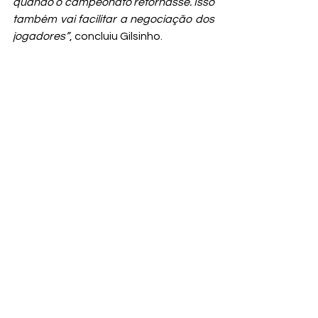
quando o campeonato retornasse. Isso 
também vai facilitar a negociação dos 
jogadores”
, concluiu Gilsinho.
Ermínio, artilheiro da equipe com 5 
gols e autor do gol mais bonito do 
campeonato, diante da Portuguesa, 
é um dos atletas esperado pela 
torcida — Foto: Caique Toledo/EC 
Taubaté