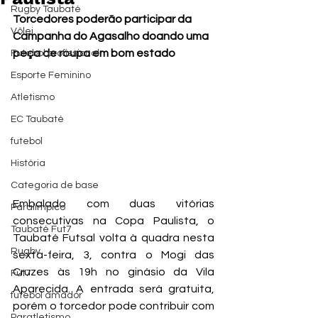
Rugby Taubaté
Torcedores poderão participar da 
Vôlei
Campanha do Agasalho doando uma 
peça de roupa em bom estado
Futebol profissional
Esporte Feminino
Atletismo
EC Taubaté
futebol
História
Categoria de base
Embalado com duas vitórias 
Paralímpico
consecutivas na Copa Paulista, o 
Taubaté Fut7
Taubaté Futsal volta à quadra nesta 
Rugby
sexta-feira, 3, contra o Mogi das 
Cruzes às 19h no ginásio da Vila 
Fut7
Aparecida. A entrada será gratuita, 
futebol amador
porém o torcedor pode contribuir com 
Paratletismo