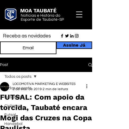
MOA TAUBATÉ
Notícias e História do
Esporte de Taubaté-SP
Receba as novidades
Assine Já
Post
Todos os posts
LOCOMOTIVA MARKETING E WEBSITES
Todos os posts
2 de mai. de 2019
2 min de leitura
FUTSAL: Com apoio da
Basquete
torcida, Taubaté encara
Ciclismo
Futsal
Mogi das Cruzes na Copa
Handebol
Paulista