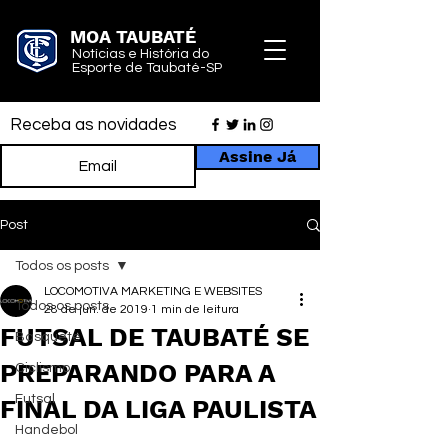
MOA TAUBATÉ
Notícias e História do
Esporte de Taubaté-SP
Receba as novidades
Assine Já
Post
Todos os posts
LOCOMOTIVA MARKETING E WEBSITES
Todos os posts
28 de jun. de 2019
1 min de leitura
FUTSAL DE TAUBATÉ SE
Basquete
PREPARANDO PARA A
Ciclismo
Futsal
FINAL DA LIGA PAULISTA
Handebol