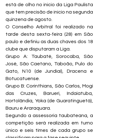
está de olho no inicio da Liga Paulista 
que tem precisão de inicio na segunda 
quinzena de agosto.
O Conselho Arbitral foi realizado na 
tarde desta sexta-feira (28) em São 
paulo e definiu as duas chaves dos 18 
clube que disputaram a Liga.
Grupo A: Taubaté, Sorocaba, São 
José, São Caetano, Taboão, Pulo do 
Gato, N10 (de Jundiaí), Dracena e 
Botucatuense.
Grupo B: Corinthians, São Carlos, Mogi 
das Cruzes, Barueri, Indaiatuba, 
Hortolândia, Yoka (de Guaratinguetá), 
Bauru e Araraquara.
Segundo a assessoria taubateana, a 
competição será realizada em turno 
único e seis times de cada grupo se 
classificam para a fase seguinte.