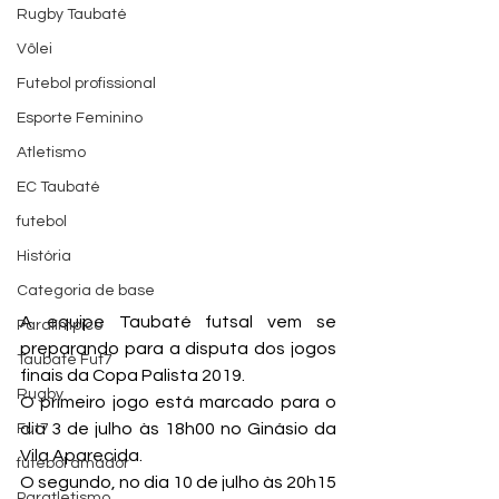
Rugby Taubaté
Vôlei
Futebol profissional
Esporte Feminino
Atletismo
EC Taubaté
futebol
História
Categoria de base
A equipe Taubaté futsal vem se 
Paralímpico
preparando para a disputa dos jogos 
Taubaté Fut7
finais da Copa Palista 2019.
Rugby
O primeiro jogo está marcado para o 
dia 3 de julho às 18h00 no Ginásio da 
Fut7
Vila Aparecida.
futebol amador
O segundo, no dia 10 de julho às 20h15 
Paratletismo